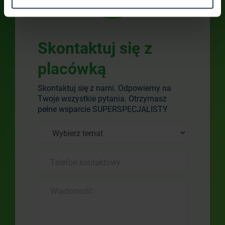
Skontaktuj się z
placówką
Skontaktuj się z nami. Odpowiemy na
Twoje wszystkie pytania. Otrzymasz
pełne wsparcie SUPERSPECJALISTY