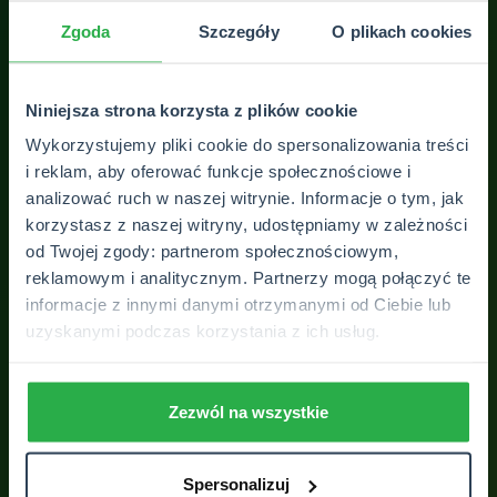
tań
Zgoda
Szczegóły
O plikach cookies
Ann
wró
zaa
Niniejsza strona korzysta z plików cookie
kom
Wykorzystujemy pliki cookie do spersonalizowania treści
moi
i reklam, aby oferować funkcje społecznościowe i
dod
analizować ruch w naszej witrynie. Informacje o tym, jak
korzystasz z naszej witryny, udostępniamy w zależności
zad
od Twojej zgody: partnerom społecznościowym,
reklamowym i analitycznym. Partnerzy mogą połączyć te
informacje z innymi danymi otrzymanymi od Ciebie lub
uzyskanymi podczas korzystania z ich usług.
ZOBACZ WSZYSTKIE OPINIE
Zezwól na wszystkie
Spersonalizuj