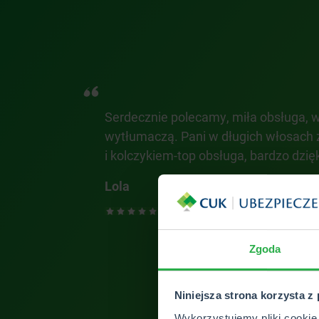
 bez
Serdecznie polecamy, miła obsługa, w
wytłumaczą. Pani w długich włosach
i kolczykiem-top obsługa, bardzo dzi
Lola
ZOBACZ 
Zgoda
Niniejsza strona korzysta z
Wykorzystujemy pliki cookie 