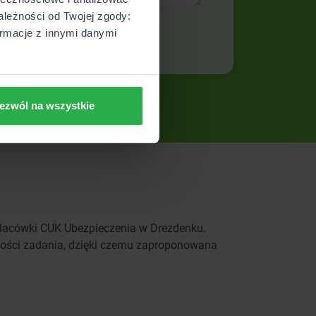
ależności od Twojej zgody:
rmacje z innymi danymi
ezwól na wszystkie
 placówki CUK Ubezpieczenia w Drezdenku.
kości zadania, dzięki czemu zaproponowana