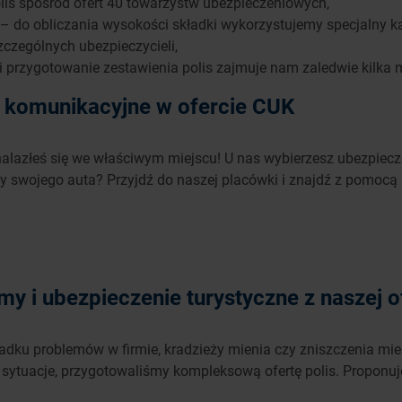
is spośród ofert 40 towarzystw ubezpieczeniowych,
– do obliczania wysokości składki wykorzystujemy specjalny kalk
zczególnych ubezpieczycieli,
i przygotowanie zestawienia polis zajmuje nam zaledwie kilka 
y komunikacyjne w ofercie CUK
znalazłeś się we właściwym miejscu! U nas wybierzesz ubezpie
y swojego auta? Przyjdź do naszej placówki i znajdź z pomocą
rmy i ubezpieczenie turystyczne z naszej o
dku problemów w firmie, kradzieży mienia czy zniszczenia mies
u sytuacje, przygotowaliśmy kompleksową ofertę polis. Proponu