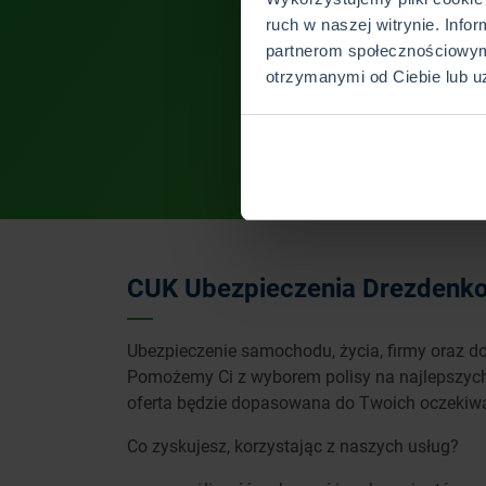
ruch w naszej witrynie. Info
partnerom społecznościowym
otrzymanymi od Ciebie lub u
CUK Ubezpieczenia Drezdenko 
Ubezpieczenie samochodu, życia, firmy oraz do
Pomożemy Ci z wyborem polisy na najlepszych
oferta będzie dopasowana do Twoich oczekiw
Co zyskujesz, korzystając z naszych usług?