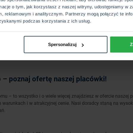
rmacje o tym, jak korzystasz z naszej witryny, udostępniamy w z
, reklamowym i analitycznym. Partnerzy mogą połączyć te info
Wyślij
zyskanymi podczas korzystania z ich usług.
Spersonalizuj
Z
– poznaj ofertę naszej placówki!
mu – to wszystko i o wiele więcej znajdziesz w ofercie naszej
 warunkach i w atrakcyjnej cenie. Nasi doradcy staną na wyso
ań.