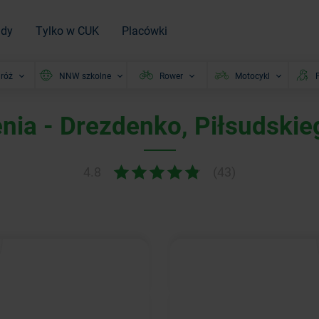
ady
Tylko w CUK
Placówki
róż
NNW szkolne
Rower
Motocykl
P
nia - Drezdenko, Piłsudskie
4.8
(43)