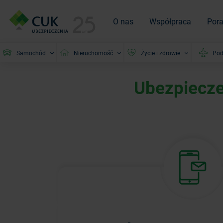
O nas
Współpraca
Por
Samochód
Nieruchomość
Życie i zdrowie
Pod
Ubezpiecze