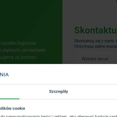
Skontaktu
Skontaktuj się z nami.
szystko logicznie
Bardzo profesjonalna i pr
Otrzymasz pełne wsp
 z pięknym uśmiechem
Justyna Tyszko
ękujemy za pomoc!
WSZYSTKIE OPINIE
Szczegóły
 plików cookie
do spersonalizowania treści i reklam, aby oferować funkcje sp