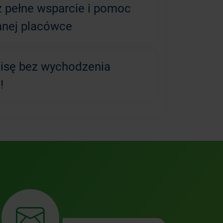
z pełne wsparcie i pomoc
anej placówce
lisę bez wychodzenia
!