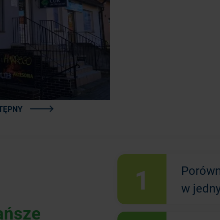
TĘPNY
1
Porówn
w jedn
ańsze