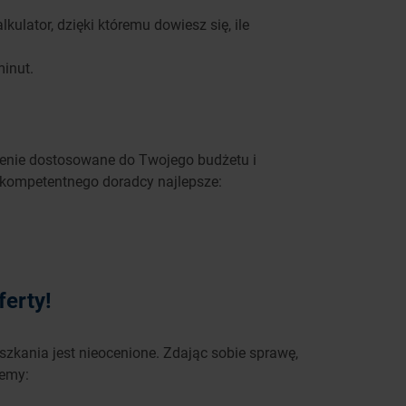
ulator, dzięki któremu dowiesz się, ile
minut.
czenie dostosowane do Twojego budżetu i
 kompetentnego doradcy najlepsze:
ferty!
zkania jest nieocenione. Zdając sobie sprawę,
jemy: