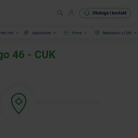
Obsługa i kontakt
ies i kot
Agrobiznes
Firma
Bezpieczni z CUK
go 46 - CUK