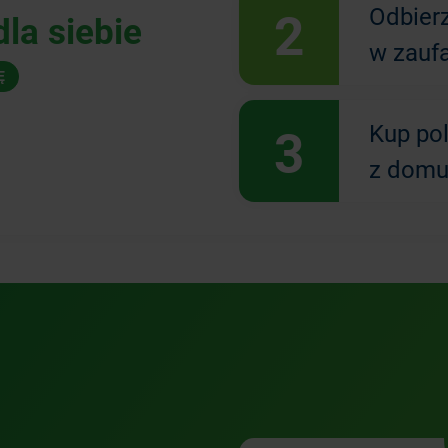
2
Odbier
la siebie
w zauf
Ę
3
Kup po
z domu