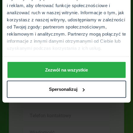
i reklam, aby oferować funkcje społecznościowe i
analizować ruch w naszej witrynie. Informacje o tym, jak
korzystasz z naszej witryny, udostępniamy w zależności
od Twojej zgody: partnerom społecznościowym,
reklamowym i analitycznym. Partnerzy mogą połączyć te
informacje z innymi danymi otrzymanymi od Ciebie lub
Skontaktuj się z
uzyskanymi podczas korzystania z ich usług.
placówką
Zezwól na wszystkie
Skontaktuj się z nami. Odpowiemy na
Twoje wszystkie pytania. Otrzymasz
pełne wsparcie SUPERSPECJALISTY
Spersonalizuj