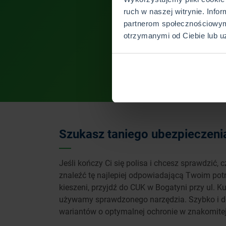
ruch w naszej witrynie. Info
partnerom społecznościowym
otrzymanymi od Ciebie lub u
Szukasz taniego ubezpieczeni
Jeśli kończy Ci się polisa i chcesz sprawdzić
znaleźć tę najlepiej odpowiadającą Twoim potr
kieszeni, przyjdź do CUK w Bogatyni przy ul.
używamy sprawdzonego narzędzia. Szybko i do
wariantów o optymalnej ochronie w znakomitej