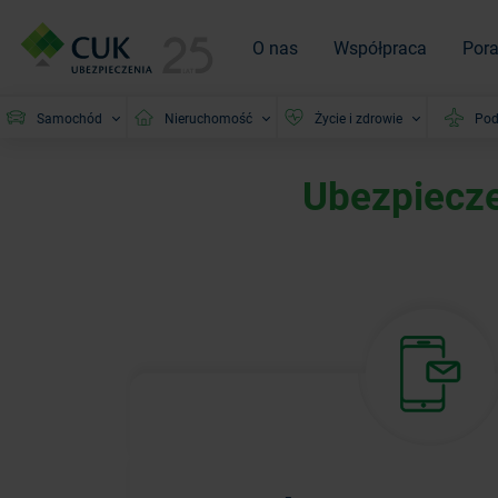
O nas
Współpraca
Por
Samochód
Nieruchomość
Życie i zdrowie
Pod
Ubezpiecze