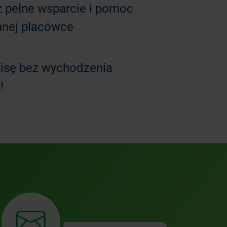
z pełne wsparcie i pomoc
anej placówce
lisę bez wychodzenia
!