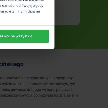
ależności od Twojej zgody:
rmacje z innymi danymi
ezwól na wszystkie
cińskiego
arto porównać dostępne na rynku opcje, aby
czędzić czas, a jednocześnie nie nadwyrężyć
esz mieć pewność dobrego wyboru, ponieważ
bezpieczeniowych, co pozwala na znalezienie