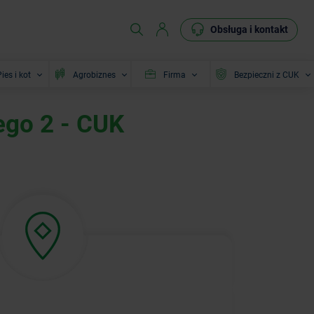
Obsługa i kontakt
ies i kot
Agrobiznes
Firma
Bezpieczni z CUK
ego 2 - CUK