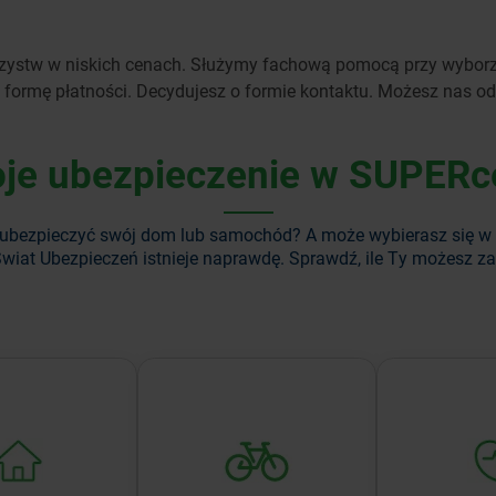
ystw w niskich cenach. Służymy fachową pomocą przy wyborze
 formę płatności. Decydujesz o formie kontaktu. Możesz nas od
je ubezpieczenie w SUPERc
ubezpieczyć swój dom lub samochód? A może wybierasz się w
wiat Ubezpieczeń istnieje naprawdę. Sprawdź, ile Ty możesz z
zepłacaj za
Ubezpiecz rower i siebie
Ubezpiecz
zenie domu lub
— ciesz się bezpieczną
bliskich oraz
szkania.
jazdą.
najważn