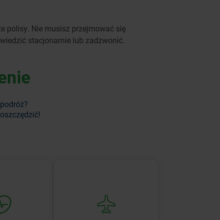
 polisy. Nie musisz przejmować się
wiedzić stacjonarnie lub zadzwonić.
enie
 podróż?
aoszczędzić!
 siebie i
Chroń zdrowie i cenne
 chroń to, co
przedmioty podczas
iejsze.
podróży.