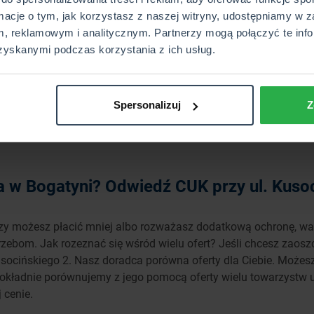
rmacje o tym, jak korzystasz z naszej witryny, udostępniamy w z
, reklamowym i analitycznym. Partnerzy mogą połączyć te info
Wyślij
zyskanymi podczas korzystania z ich usług.
Spersonalizuj
Z
a w Bogatyni? Odwiedź CUK przy ul. Kuso
, czy możesz płacić mniej albo rozważasz dodatkową ochronę, w
zebom. Jak rozeznać się wśród wielu ofert? Jeśli chcesz zaosz
 Kusocińskiego 2. Nasz doradca porówna oferty dla Ciebie. Moż
kładnie porównujemy z jego pomocą oferty wielu towarzystw u
 cenie.