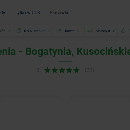
ady
Tylko w CUK
Placówki
róż
NNW szkolne
Rower
Motocykl
P
nia - Bogatynia, Kusociński
5
(22)