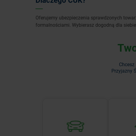
Dlaczego CUK?
Oferujemy ubezpieczenia sprawdzonych towarz
formalnościami. Wybierasz dogodną dla siebie
Two
Chcesz 
Przyjazny Ś
Sprawdź korzystne oferty
Nie pr
ubezpieczeń OC, AC,
ubezpiec
NNW i assistance.
mie