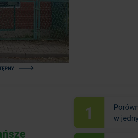
TĘPNY
1
Porówn
w jedn
ańsze