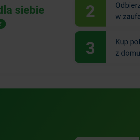
2
Odbier
la siebie
w zauf
Ę
3
Kup po
z domu