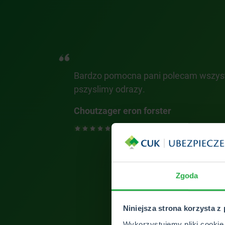
Bardzo pomocna pani polecam wszyst
pszyslimy odrazy.
Choutzager eron forster
Zgoda
ZOBACZ 
Niniejsza strona korzysta z
Wykorzystujemy pliki cookie 