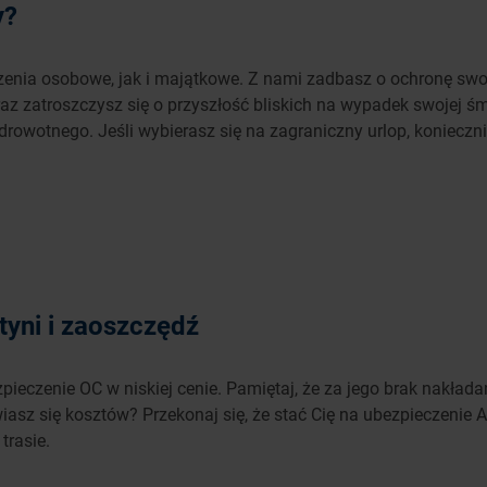
y?
enia osobowe, jak i majątkowe. Z nami zadbasz o ochronę swoje
az zatroszczysz się o przyszłość bliskich na wypadek swojej śmi
drowotnego. Jeśli wybierasz się na zagraniczny urlop, koniecz
yni i zaoszczędź
ieczenie OC w niskiej cenie. Pamiętaj, że za jego brak nakłada
z się kosztów? Przekonaj się, że stać Cię na ubezpieczenie AC.
trasie.