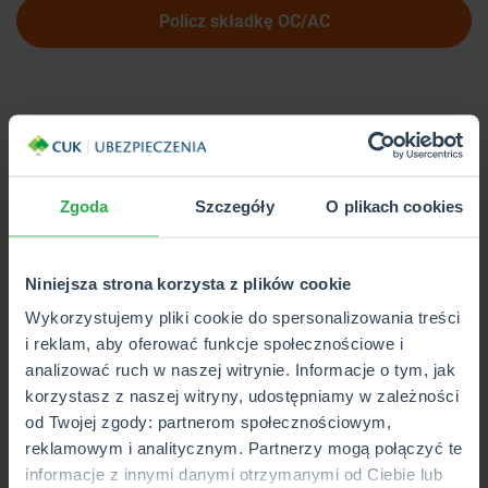
Policz składkę OC/AC
Zgoda
Szczegóły
O plikach cookies
Niniejsza strona korzysta z plików cookie
Wykorzystujemy pliki cookie do spersonalizowania treści
i reklam, aby oferować funkcje społecznościowe i
analizować ruch w naszej witrynie. Informacje o tym, jak
korzystasz z naszej witryny, udostępniamy w zależności
od Twojej zgody: partnerom społecznościowym,
reklamowym i analitycznym. Partnerzy mogą połączyć te
Życie i zdrowie – realne wsparcie w trudnych
informacje z innymi danymi otrzymanymi od Ciebie lub