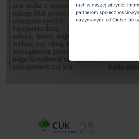
ruch w naszej witrynie. Info
partnerom społecznościowym
otrzymanymi od Ciebie lub u