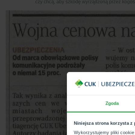
czy chcą, aby szkodę wyrządzoną przez kogoś 
Zgoda
Niniejsza strona korzysta z
Wykorzystujemy pliki cookie 