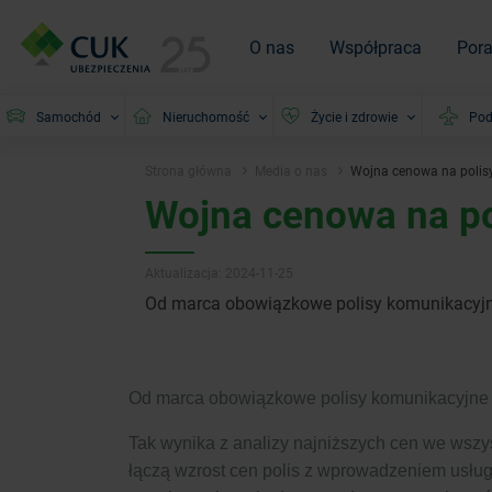
O nas
Współpraca
Por
Samochód
Nieruchomość
Życie i zdrowie
Pod
Strona główna
Media o nas
Wojna cenowa na polis
Wojna cenowa na p
Aktualizacja: 2024-11-25
Od marca obowiązkowe polisy komunikacyjne
Od marca obowiązkowe polisy komunikacyjne p
Tak wynika z analizy najniższych cen we wsz
łączą wzrost cen polis z wprowadzeniem usługi