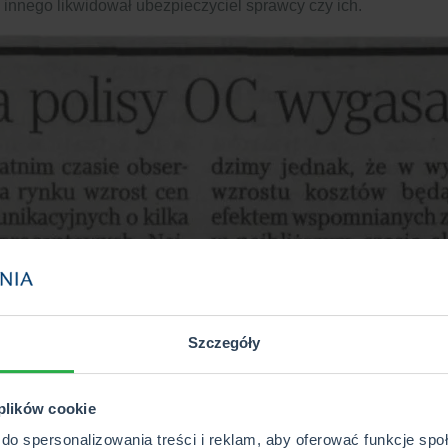
innego likwidował ubezpieczyciel sprawcy czy ich.
Szczegóły
 plików cookie
do spersonalizowania treści i reklam, aby oferować funkcje sp