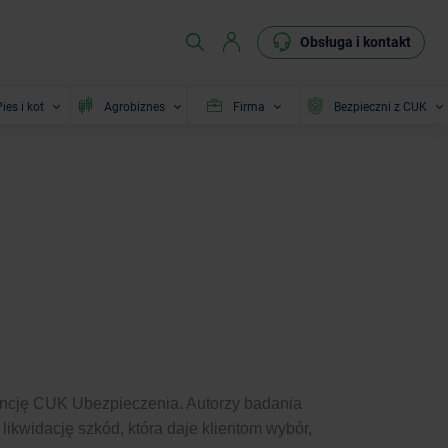
Obsługa i kontakt
ies i kot
Agrobiznes
Firma
Bezpieczni z CUK
encję CUK Ubezpieczenia. Autorzy badania
ikwidację szkód, która daje klientom wybór,