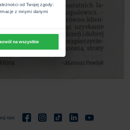
ależności od Twojej zgody:
rmacje z innymi danymi
ezwól na wszystkie
uj nas:
Facebook
Instagram
TikTok
Linkedin
Youtube