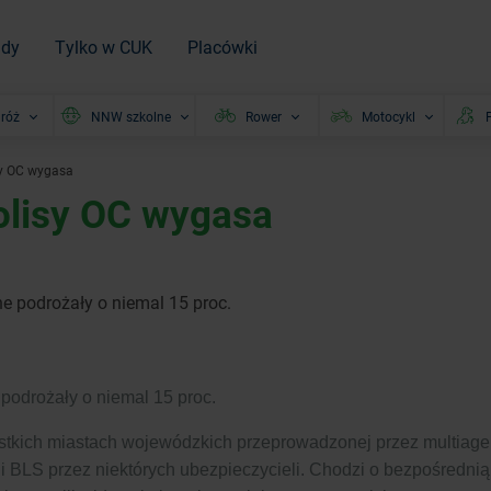
ady
Tylko w CUK
Placówki
róż
NNW szkolne
Rower
Motocykl
P
y OC wygasa
olisy OC wygasa
 podrożały o niemal 15 proc.
odrożały o niemal 15 proc.
ystkich miastach wojewódzkich przeprowadzonej przez multiag
 BLS przez niektórych ubezpieczycieli. Chodzi o bezpośrednią l