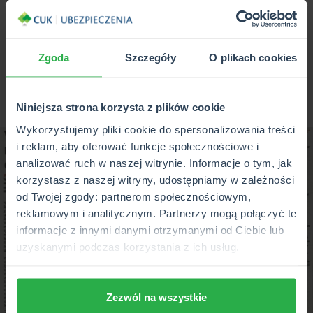
W praktyce wystarczy jedna stłuczka, aby niska cena
dramatycznie wzrosła. Dla kierowców szkodowych nie
tylko ceny ale i ich rozpiętość jest bardzo wysoka. Powinni
oni przygotowac się na to, że różnice między ofertami
Zgoda
Szczegóły
O plikach cookies
poszczególnych towarzystw mogą znacznie przekraczać
1000 zł
- Maciej Kuczwalski, ekspert multiagencji CUK
Niniejsza strona korzysta z plików cookie
Ubezpieczenia.
Wykorzystujemy pliki cookie do spersonalizowania treści
i reklam, aby oferować funkcje społecznościowe i
analizować ruch w naszej witrynie. Informacje o tym, jak
korzystasz z naszej witryny, udostępniamy w zależności
od Twojej zgody: partnerom społecznościowym,
reklamowym i analitycznym. Partnerzy mogą połączyć te
informacje z innymi danymi otrzymanymi od Ciebie lub
uzyskanymi podczas korzystania z ich usług.
Zezwól na wszystkie