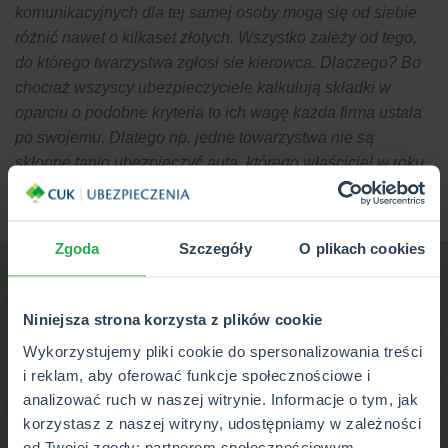
komunikacyjnych dla tej samej osoby mogą się od siebie
różnić nawet o kilkaset złotych. Wszystko zależy od tego,
do którego twarzystwa zgłosi sie kierowca. Dlaczego? Bo
chociaż wszyscy ubezpieczyciele kalkulują składki w
oparciu o podobne kryteria to ich wagę każda firma ustala
po swojemu. Dlatego np. jedne towarzystwa nie są
skłonne tanio ubezpieczyć auta, którego właściciel w roku
poprzednim miał szkodę w OC, a inne decydują się na to,
wiedząc, że wielu kierowców tego właśnie oczekuje.
Zgoda
Szczegóły
O plikach cookies
Niniejsza strona korzysta z plików cookie
Wykorzystujemy pliki cookie do spersonalizowania treści
i reklam, aby oferować funkcje społecznościowe i
analizować ruch w naszej witrynie. Informacje o tym, jak
korzystasz z naszej witryny, udostępniamy w zależności
od Twojej zgody: partnerom społecznościowym,