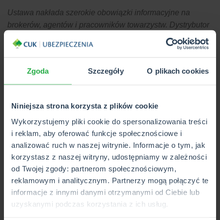
Ustawa nakłada szerokie obowiązki informacyjne na
brokerów, agentów i pracowników towarzystw. Dystrybutor
będzie musiał m. in. szczegółowo zbadać potrzeby klienta,
a następnie przedstawić i porównać dostępną ofertę
produktową
- tłumaczy Maciej Kuczwalski, ekspert
Zgoda
Szczegóły
O plikach cookies
multiagencji CUK Ubezpieczenia z Torunia.
Niniejsza strona korzysta z plików cookie
Wykorzystujemy pliki cookie do spersonalizowania treści
i reklam, aby oferować funkcje społecznościowe i
analizować ruch w naszej witrynie. Informacje o tym, jak
korzystasz z naszej witryny, udostępniamy w zależności
od Twojej zgody: partnerom społecznościowym,
reklamowym i analitycznym. Partnerzy mogą połączyć te
informacje z innymi danymi otrzymanymi od Ciebie lub
uzyskanymi podczas korzystania z ich usług.