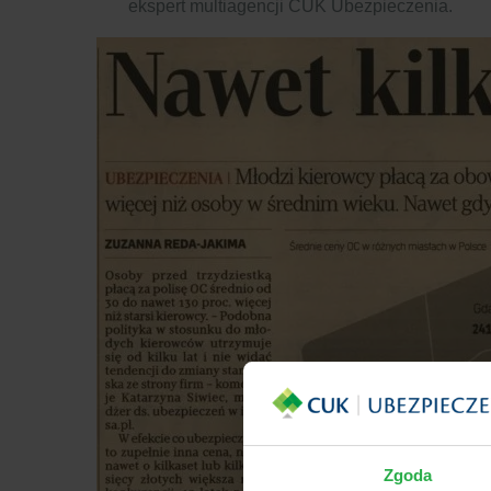
ekspert multiagencji CUK Ubezpieczenia.
Zgoda