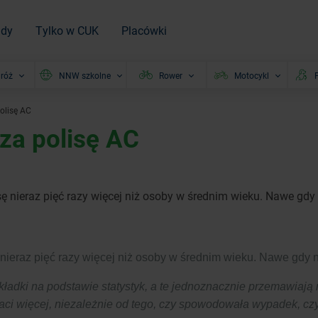
ady
Tylko w CUK
Placówki
róż
NNW szkolne
Rower
Motocykl
P
polisę AC
 za polisę AC
 nieraz pięć razy więcej niż osoby w średnim wieku. Nawe gdy 
nieraz pięć razy więcej niż osoby w średnim wieku. Nawe gdy n
k
ładki na podstawie statystyk, a te jednoznacznie przemawiają
łaci więcej, niezależnie od tego, czy spowodowała wypadek, czy