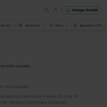
Obsługa i kontakt
ies i kot
Agrobiznes
Firma
Bezpieczni z CUK
nie mieli wypadku.
ie mieli wypadku.
 na niekorzyść kierowców w wieku 18-24 lat. W
 nie
- tłumaczy Przemysław Grabowski,