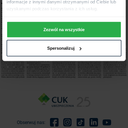
informacje z innymi danymi otrzymanymi od Ciebie lub
uzyskanymi podczas korzystania z ich usług.
Zezwól na wszystkie
Spersonalizuj
Obserwuj nas: