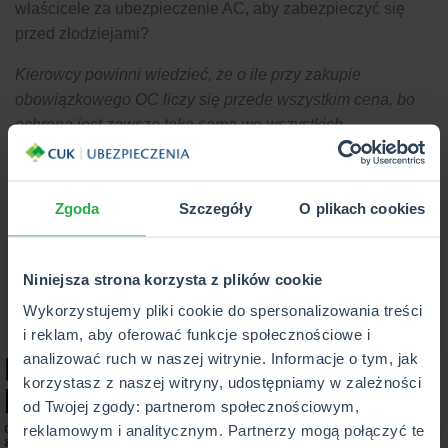
właścicele za ubezpieczenie AC, aby zabezpieczyć się
przed złodziejami?
Kierowcy powinni wiedzieć, że o ile przy zakupie
obowiązkowego OC liczy się przede wszystkim cena, bo
ochrona jest zawsze taka sama we wszystkich
towarzystwach, o tyle w przypadku AC należy upewnić się,
czy zakres ochrony u wybranego ubezpieczyciela na
pewno odpowiada ich indywidualnym potrzebom. Warto
Zgoda
Szczegóły
O plikach cookies
tylko pamiętać, że dwie polisy o takim samym zakresie
będą różnić sie ceną w zależności od ubezpieczyciela,
więc przed zakupem dobrze jest sprawdzić oferty wielu
Niniejsza strona korzysta z plików cookie
towarzystw -
Przemysław Grabowski z multiagencji CUK
Wykorzystujemy pliki cookie do spersonalizowania treści
Ubezpieczenia.
i reklam, aby oferować funkcje społecznościowe i
analizować ruch w naszej witrynie. Informacje o tym, jak
korzystasz z naszej witryny, udostępniamy w zależności
od Twojej zgody: partnerom społecznościowym,
reklamowym i analitycznym. Partnerzy mogą połączyć te