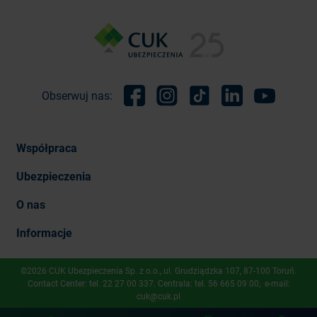
Obserwuj nas:
Facebook
Instagram
TikTok
Linkedin
Youtube
Współpraca
Ubezpieczenia
O nas
Informacje
©2026 CUK Ubezpieczenia Sp. z o.o., ​ul. Grudziądzka 107, 87-100 Toruń.
Contact Center: tel.
22 27 00 337
. Centrala: tel.
56 665 09 00
, e-mail:
cuk@cuk.pl