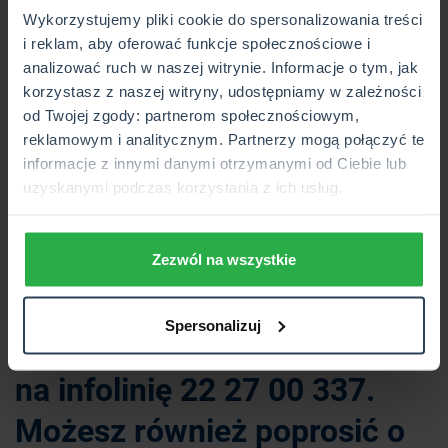
n
apadu na ulicy czy
krad
zieży z bagażnika samochodu
Wykorzystujemy pliki cookie do spersonalizowania treści
i reklam, aby oferować funkcje społecznościowe i
•
Dodatkowy pakiet korzyści
analizować ruch w naszej witrynie. Informacje o tym, jak
m.in. ubezpieczenie telefonu, laptopa, rzeczy gości,
korzystasz z naszej witryny, udostępniamy w zależności
przedmiotów wypożyczonych
od Twojej zgody: partnerom społecznościowym,
Jeśli chcesz skorzystać z
reklamowym i analitycznym. Partnerzy mogą połączyć te
informacje z innymi danymi otrzymanymi od Ciebie lub
promocji lub oczekujesz
uzyskanymi podczas korzystania z ich usług.
większej ochrony swojego
domu lub mieszkania,
Zezwól na wszystkie
zapytaj o szczegóły w
Spersonalizuj
placówce CUK lub zadzwoń
na infolinię 22 27 00 337.
Możesz również poprosić o