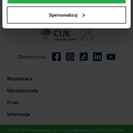
2014-03-25
Spersonalizuj
Obserwuj nas:
Facebook
Instagram
TikTok
Linkedin
Youtube
Współpraca
Ubezpieczenia
O nas
Informacje
©2026 CUK Ubezpieczenia Sp. z o.o., ​ul. Grudziądzka 107, 87-100 Toruń.