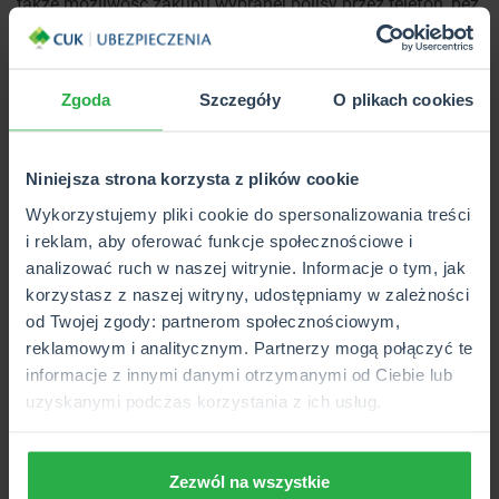
także możliwość zakupu wybranej polisy przez telefon, bez
konieczności wizyty w placówce lub u agenta!
Poprzez infolinię CUK do wyboru mamy zarówno
ubezpieczenia samochodu:
Zgoda
Szczegóły
O plikach cookies
OC,
AC,
Niniejsza strona korzysta z plików cookie
Assisance,
Wykorzystujemy pliki cookie do spersonalizowania treści
NNW,
i reklam, aby oferować funkcje społecznościowe i
analizować ruch w naszej witrynie. Informacje o tym, jak
jak i ubezpieczenia domu i mieszkania oraz podróży
korzystasz z naszej witryny, udostępniamy w zależności
spośród wielu Towarzystw, m.in.: Link 4, Liberty Direct, Axa,
od Twojej zgody: partnerom społecznościowym,
Warta Direct, MTU czy You Can Drive.
reklamowym i analitycznym. Partnerzy mogą połączyć te
Nasi Doradcy czekają na Państwa telefony od poniedziałku
informacje z innymi danymi otrzymanymi od Ciebie lub
do piątku, od godziny 8:00 do 20:00 oraz w soboty i
uzyskanymi podczas korzystania z ich usług.
niedziele, w godzinach 10:00-18:00.
Źródło: Polska Izba Ubezpieczeń
Zezwól na wszystkie