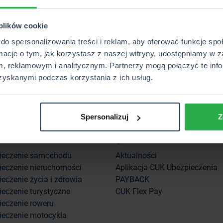
 plików cookie
do spersonalizowania treści i reklam, aby oferować funkcje sp
rmacje o tym, jak korzystasz z naszej witryny, udostępniamy w z
, reklamowym i analitycznym. Partnerzy mogą połączyć te info
Obserw
zyskanymi podczas korzystania z ich usług.
Spersonalizuj
Z
ieczenia
O nas
ieczenie samochodu
Aktualności
ieczenie nieruchomości
Aplikacja CUK Ubezpieczenia
eczenie życia i zdrowia
PAYBACK
eczenie turystyczne
CUK Flex Pay
ieczenie roweru
ieczenie motocykla