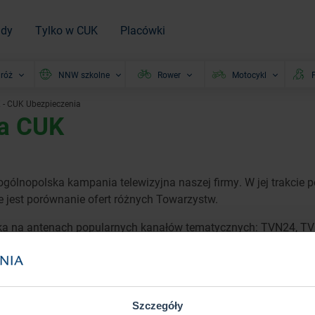
ady
Tylko w CUK
Placówki
róż
NNW szkolne
Rower
Motocykl
P
 - CUK Ubezpieczenia
na CUK
 ogólnopolska kampania telewizyjna naszej firmy. W jej trakcie
e jest porównanie ofert różnych Towarzystw.
a na antenach popularnych kanałów tematycznych: TVN24, TVN 
perstacja czy TVP Info.
u telewizyjnego:
Szczegóły