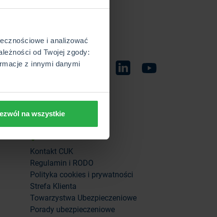
ołecznościowe i analizować
ależności od Twojej zgody:
rmacje z innymi danymi
uj nas:
Facebook
Instagram
TikTok
Linkedin
Youtube
ezwól na wszystkie
Informacje
Kontakt CUK
Regulamin i RODO
Polityka cookies i prywatności
Strefa Klienta
Towarzystwa Ubezpieczeniowe
Porady ubezpieczeniowe