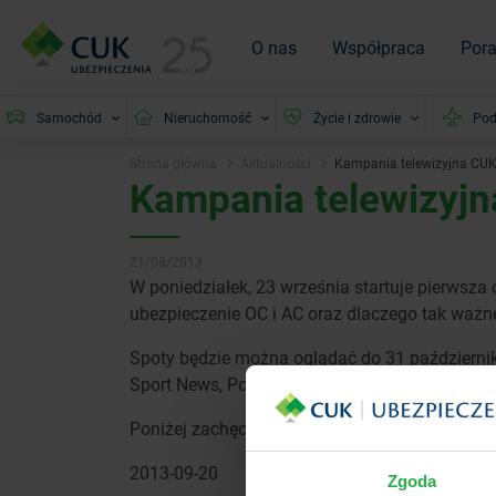
O nas
Współpraca
Por
Samochód
Nieruchomość
Życie i zdrowie
Pod
Strona główna
Aktualności
Kampania telewizyjna CUK
Kampania telewizyj
21/08/2013
W poniedziałek, 23 września startuje pierwsza
ubezpieczenie OC i AC oraz dlaczego tak ważn
Spoty będzie można oglądać do 31 październik
Sport News, Polsat Sport Extra, Polsat Play, Su
Poniżej zachęcamy do obejrzenia naszego spot
2013-09-20
Zgoda