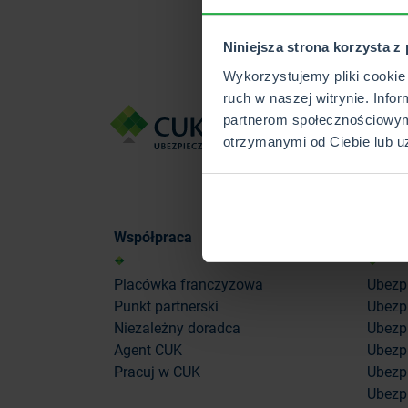
Niniejsza strona korzysta z
Wykorzystujemy pliki cookie 
ruch w naszej witrynie. Info
partnerom społecznościowym
otrzymanymi od Ciebie lub u
Współpraca
Ubezp
Placówka franczyzowa
Ubezp
Punkt partnerski
Ubezp
Niezależny doradca
Ubezpi
Agent CUK
Ubezpi
Pracuj w CUK
Ubezp
Ubezp