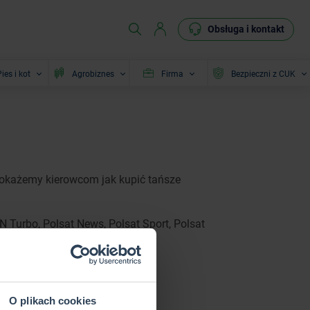
Obsługa i kontakt
ies i kot
Agrobiznes
Firma
Bezpieczni z CUK
 pokażemy kierowcom jak kupić tańsze
Turbo, Polsat News, Polsat Sport, Polsat
O plikach cookies