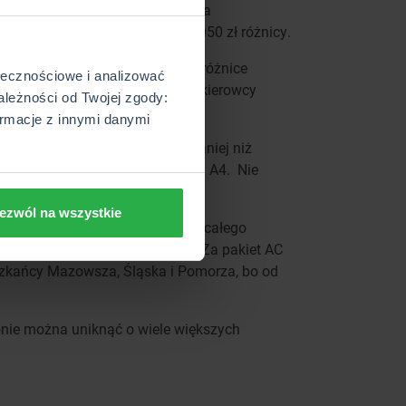
zł do 2828 zł). Kierowcy Audi na
 się od 1948 zł do 998zł, a to 950 zł różnicy.
 podobnie jak w Stolicy, a ich różnice
ołecznościowe i analizować
ą ofert mogą przepłacić 623 zł, kierowcy
ależności od Twojej zgody:
rmacje z innymi danymi
 Autocasco dla Golfa zapłacą taniej niż
przypadku AC dla Passata i Audi A4. Nie
ezwól na wszystkie
enia komunikacyjne. Dotyczy to całego
tować tu od 577 zł do 1237 zł. Za pakiet AC
eszkańcy Mazowsza, Śląska i Pomorza, bo od
onie można uniknąć o wiele większych