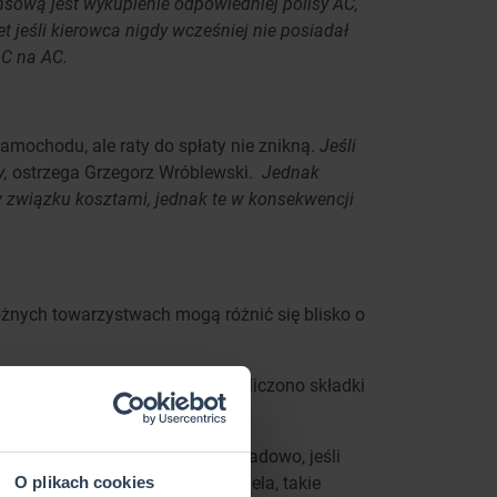
sową jest wykupienie odpowiedniej polisy AC,
jeśli kierowca nigdy wcześniej nie posiadał
OC na AC.
mochodu, ale raty do spłaty nie znikną.
Jeśli
y,
ostrzega Grzegorz Wróblewski.
Jednak
 związku kosztami, jednak te w konsekwencji
óżnych towarzystwach mogą różnić się blisko o
rię, kupującego AC od 4 lat i wyliczono składki
się do wszystkich miast. Przykładowo, jeśli
 w zależności od ubezpieczyciela, takie
O plikach cookies