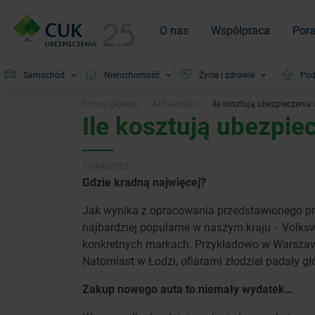
O nas
Współpraca
Por
Samochód
Nieruchomość
Życie i zdrowie
Pod
Strona główna
Aktualności
Ile kosztują ubezpieczeni
Ile kosztują ubezpi
10/04/2015
Gdzie kradną najwięcej?
Jak wynika z opracowania przedstawionego prz
najbardziej popularne w naszym kraju - Volks
konkretnych markach. Przykładowo w Warszawie i
Natomiast w Łodzi, ofiarami złodziei padały g
Zakup nowego auta to niemały wydatek…