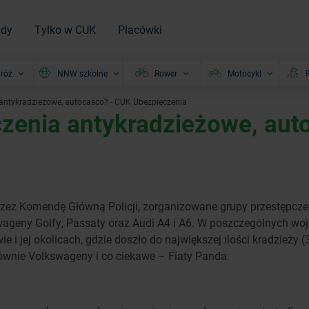
ady
Tylko w CUK
Placówki
róż
NNW szkolne
Rower
Motocykl
P
a antykradzieżowe, autocasco? - CUK Ubezpieczenia
eczenia antykradzieżowe, aut
ez Komendę Główną Policji, zorganizowane grupy przestępcze w
wageny Golfy, Passaty oraz Audi A4 i A6. W poszczególnych woj
 jej okolicach, gdzie doszło do największej ilości kradzieży (
łównie Volkswageny i co ciekawe – Fiaty Panda.