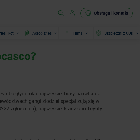
Obsługa i kontakt
ies i kot
Agrobiznes
Firma
Bezpieczni z CUK
ocasco?
 ubiegłym roku najczęściej brały na cel auta
ewództwach gangi złodziei specjalizują się w
3222 zgłoszenia), najczęściej kradziono Toyoty.