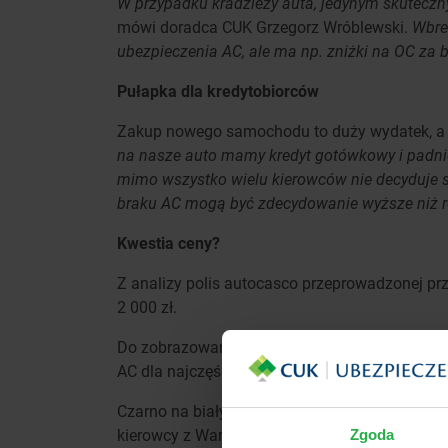
W przypadku kradzieży auta, jedynym skuteczn
mówi doradca CUK Grzegorz Wróblewski.
Wbre
ubezpieczenia AC, ale ma np. zniżki na OC za
Pułapka dla kredytobiorców
Zakup nowego samochodu to duży wydatek, a c
na nasze auto mamy kredyt gotówkowy i padnie 
mimo wszystko wielu kierowców nie decyduje s
braku AC mogą być zdecydowanie wyższe niż r
Kwestia ceny?
Z analizy polis autocasco przeprowadzonej pr
2 000 zł.
Do zobrazowania różnic, przyjęto 40 letniego k
AC dla najczęściej kradzionych aut w Polsce w
Czarno na białym widać, że ceny takiego sameg
kierowcy z Warszawy przed zakupem AC dla swo
Zgoda