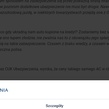
ym sposobem na zabezpieczenie się przed poważną stratą finan
w pozorom dodatkowe ubezpieczenie nie musi być drogie. Nawet 
 bezszkodową jazdę, w niektórych towarzystwach przejdą one z 
o gdy ukradną nam auto kupione na kredyt? Zostaniemy bez sa
ono łupem złodziei, nie zwalnia nas to z obowiązku jego spłat
ię na takie zabezpieczenie. Czasem z braku wiedzy, a czasem w
oczna polisa.
zez CUK Ubezpieczenia, wynika, że ceny takiego samego AC w r
ierowcę, posiadającego prawo jady od 15 lat, bezszkodową histo
 kilkunastu towarzystwach.
o AC mogą różnić się w zależności od ubezpieczyciela i odnosi 
ich Golfów porównają ceny, zaoszczędzą nawet 853 zł, bowiem
Szczegóły