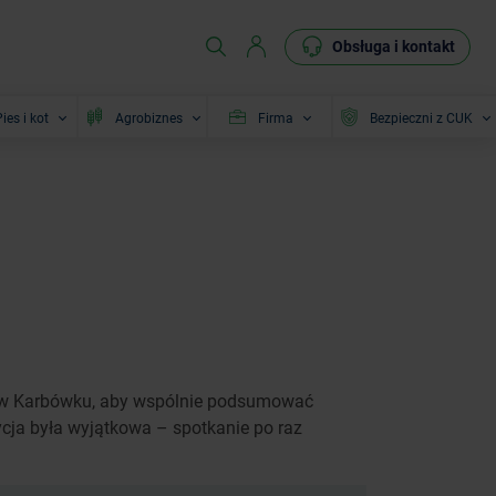
Obsługa i kontakt
ies i kot
Agrobiznes
Firma
Bezpieczni z CUK
ę w Karbówku, aby wspólnie podsumować
ycja była wyjątkowa – spotkanie po raz