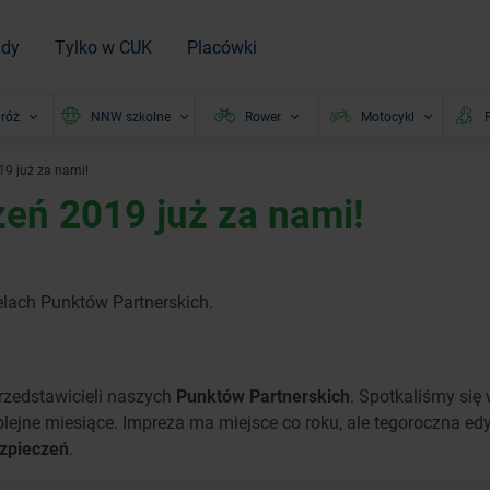
ady
Tylko w CUK
Placówki
róż
NNW szkolne
Rower
Motocykl
P
9 już za nami!
eń 2019 już za nami!
elach Punktów Partnerskich.
rzedstawicieli naszych
Punktów Partnerskich
. Spotkaliśmy si
kolejne miesiące. Impreza ma miejsce co roku, ale tegoroczna ed
zpieczeń
.