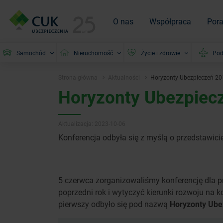
O nas
Współpraca
Por
Samochód
Nieruchomość
Życie i zdrowie
Pod
Strona główna
Aktualności
Horyzonty Ubezpieczeń 201
Horyzonty Ubezpiecz
Aktualizacja: 2023-10-06
Konferencja odbyła się z myślą o przedstawici
5 czerwca zorganizowaliśmy konferencję dla p
poprzedni rok i wytyczyć kierunki rozwoju na 
pierwszy odbyło się pod nazwą
Horyzonty Ube