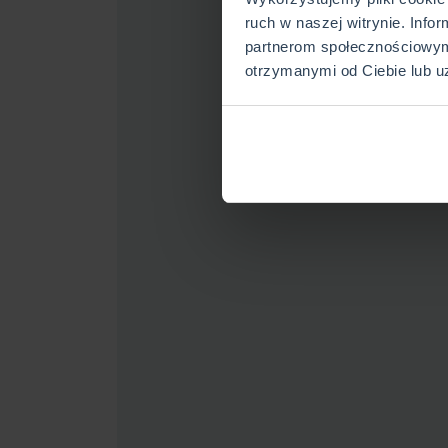
ruch w naszej witrynie. Info
partnerom społecznościowym
otrzymanymi od Ciebie lub u