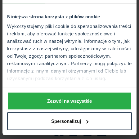
wielu lat, mające w swojej ofercie oprócz komunikacyjnych
ubezpieczeń obowiązkowych i autocasco, polisy na życie,
Niniejsza strona korzysta z plików cookie
mieszkaniowe czy ubezpieczenia dla firm.
Wykorzystujemy pliki cookie do spersonalizowania treści
Jak aktualnie twierdzi nowy właściciel, nie zamierza
i reklam, aby oferować funkcje społecznościowe i
wycofywać z rynku marki Proama. Dla klientów
analizować ruch w naszej witrynie. Informacje o tym, jak
najważniejsze jest, to że dotychczas zawarte przez nich
korzystasz z naszej witryny, udostępniamy w zależności
polisy są ważne i w żaden sposób nie zmienia się ich
od Twojej zgody: partnerom społecznościowym,
zakres.
reklamowym i analitycznym. Partnerzy mogą połączyć te
informacje z innymi danymi otrzymanymi od Ciebie lub
2012-07-24
uzyskanymi podczas korzystania z ich usług.
Zezwól na wszystkie
Spersonalizuj
Obserwuj nas: