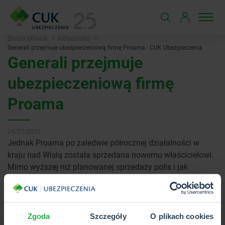
Strona główna
Aktualności
Generali przejmuje ubezpieczeniową firmę Proama - CUK Ubezpieczenia
Generali przejmuje
ubezpieczeniową firmę
Proama
24/07/2012
Jednak Proama po zaledwie półrocznej działalności w
kraju nad Wisłą została sprzedana nowemu właścicielowi.
Mimo wyższej niż planowanej sprzedaży polis i jak
twierdzą eksperci, dużego potencjału, firma matka
Groupama zgodziła się na przejęcie Proamy przez innego
ubezpieczyciela – firmę Generali.
Zgoda
Szczegóły
O plikach cookies
Generali to towarzystwo działające na polskim rynku już od