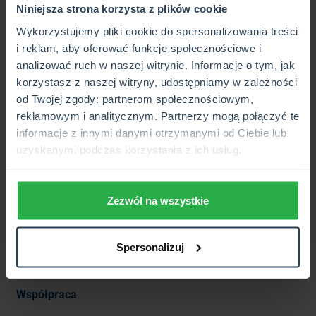
przejmujemy także całą historię szkód, od której zależeć
Niniejsza strona korzysta z plików cookie
będzie cena ubezpieczenia OC i przysługujące nam zniżki
Wykorzystujemy pliki cookie do spersonalizowania treści
lub zwyżki.Jeśli nie wiesz dokładnie jak postąpić -
i reklam, aby oferować funkcje społecznościowe i
zadzwoń lub przyjdź do najbliższej placówki CUK
analizować ruch w naszej witrynie. Informacje o tym, jak
Ubezpieczenia, a nasz doradca pomoże w wyborze
korzystasz z naszej witryny, udostępniamy w zależności
najatrakcyjniejszej oferty.
od Twojej zgody: partnerom społecznościowym,
2014-09-22
reklamowym i analitycznym. Partnerzy mogą połączyć te
informacje z innymi danymi otrzymanymi od Ciebie lub
uzyskanymi podczas korzystania z ich usług.
Zezwól na wszystkie
Obserwuj nas:
Spersonalizuj
Facebook
Instagram
TikTok
Linkedin
Youtube
Współpraca