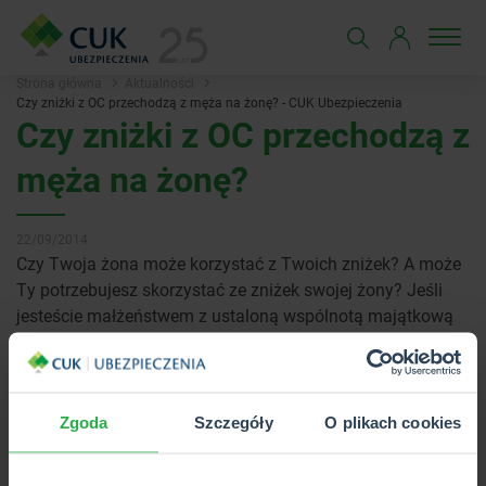
Strona główna
Aktualności
Czy zniżki z OC przechodzą z męża na żonę? - CUK Ubezpieczenia
Czy zniżki z OC przechodzą z
męża na żonę?
22/09/2014
Czy Twoja żona może korzystać z Twoich zniżek? A może
Ty potrzebujesz skorzystać ze zniżek swojej żony? Jeśli
jesteście małżeństwem z ustaloną wspólnotą majątkową
większość ubezpieczycieli umożliwi Wam wzajemne
korzystania ze swoich zniżek na ubezpieczenie OC. Jeśli
małżonkowie nie posiadają wspólnoty majątkowej,
najlepiej zarejestrować samochód na oboje partnerów.
Zgoda
Szczegóły
O plikach cookies
Warto jednak pamiętać, że przejmując zniżki na polisę OC,