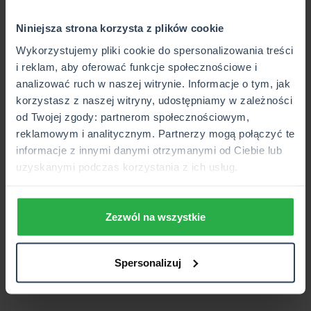
CUK Ubezpieczenia, jako ogromny fan tej inicjatywy, jest
Niniejsza strona korzysta z plików cookie
jednym ze sponsorów Akademii. Ubezpieczamy klubowe
auta, trenerów, już blisko 200 zawodników oraz
Wykorzystujemy pliki cookie do spersonalizowania treści
sponsorujemy OC organizatorów imprez kolarskich.
i reklam, aby oferować funkcje społecznościowe i
analizować ruch w naszej witrynie. Informacje o tym, jak
Cieszymy się, że tak dużo dzieci wsiada na rowery.
korzystasz z naszej witryny, udostępniamy w zależności
Zgadzamy się w 100% z „Kwiato”, że to nie tylko sport, ale
od Twojej zgody: partnerom społecznościowym,
szkoła życia.
reklamowym i analitycznym. Partnerzy mogą połączyć te
informacje z innymi danymi otrzymanymi od Ciebie lub
2014-10-16
uzyskanymi podczas korzystania z ich usług.
Zezwól na wszystkie
Spersonalizuj
Obserwuj nas:
Facebook
Instagram
TikTok
Linkedin
Youtube