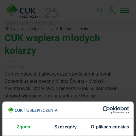
Strona główna
Aktualności
CUK wspiera młodych kolarzy - CUK Ubezpieczenia
CUK wspiera młodych
kolarzy
16/10/2014
Pomysłodawcą i głównym założycielem Akademii
Copernicus jest obecny Mistrz Świata - Michał
Kwiatkowski, który swoje pierwsze kroki w kolarstwie
stawiał właśnie w Toruniu, w klubie Pacific.
Misją Akademii jest rozwój i popularyzacja wszystkich
form kolarstwa wśród dzieci i młodzieży, jak również ich
szkolenie zgodnie z najnowszymi europejskimi i
Zgoda
Szczegóły
O plikach cookies
światowymi standardami.