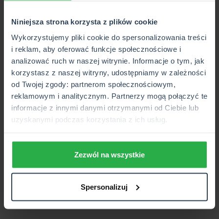
Targi organizowane są w ramach projektu „Centrum
Edukacji i Aktywizacji Zawodowej Osób
Niniejsza strona korzysta z plików cookie
Niepełnosprawnych – Oddziały Bydgoszcz i Łódź”
Wykorzystujemy pliki cookie do spersonalizowania treści
współfinansowanego ze środków Państwowego Funduszu
i reklam, aby oferować funkcje społecznościowe i
Rehabilitacji Osób Niepełnosprawnych. Patronat honorowy
analizować ruch w naszej witrynie. Informacje o tym, jak
nad wydarzeniem objęli Marszałek Województwa
korzystasz z naszej witryny, udostępniamy w zależności
Kujawsko-Pomorskiego, Piotr Całbecki oraz Prezydent
od Twojej zgody: partnerom społecznościowym,
Miasta Bydgoszczy, Rafał Bruski.
reklamowym i analitycznym. Partnerzy mogą połączyć te
informacje z innymi danymi otrzymanymi od Ciebie lub
2015-03-23
uzyskanymi podczas korzystania z ich usług.
Zezwól na wszystkie
Spersonalizuj
Obserwuj nas:
Facebook
Instagram
TikTok
Linkedin
Youtube