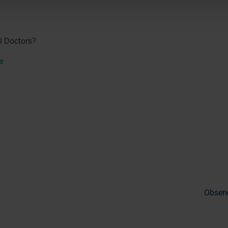
l Doctors?
e
Obserw