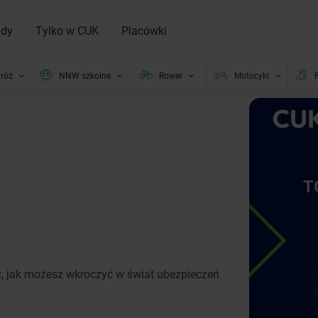
ady
Tylko w CUK
Placówki
róż
NNW szkolne
Rower
Motocykl
P
, jak możesz wkroczyć w świat ubezpieczeń