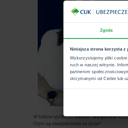
Zgoda
Niniejsza strona korzysta z
Wykorzystujemy pliki cookie 
ruch w naszej witrynie. Info
partnerom społecznościowym
otrzymanymi od Ciebie lub u
W trakcie spotkania
Sandra
i
Małgorzata
wyjaś
Czym są ubezpieczenia na życie?