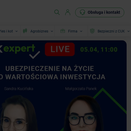
Obsługa i kontakt
ies i kot
Agrobiznes
Firma
Bezpieczni z CUK