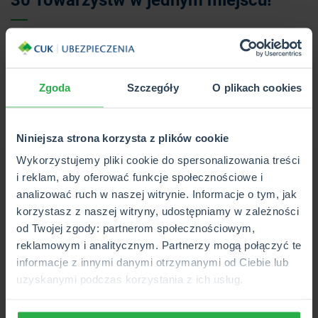
CUK Ubezpieczenia dysponuje ofertą 30 Towarzystw
Ubezpieczeniowych, z którymi współpracuje. Wśród których
jest także UNIQA. Wypełnij formularz współpracy i dołącz
do nas!
Zgoda
Szczegóły
O plikach cookies
Niniejsza strona korzysta z plików cookie
Poznaj szczegóły współpracy
Wykorzystujemy pliki cookie do spersonalizowania treści
Zostaw kontakt, oddzwonimy
od poniedziałku do
i reklam, aby oferować funkcje społecznościowe i
piątku w przeciągu 48h.
Na adres e-mail będziemy
analizować ruch w naszej witrynie. Informacje o tym, jak
wysyłać ciekawe materiały dotyczące branży i
korzystasz z naszej witryny, udostępniamy w zależności
możliwej współpracy.
od Twojej zgody: partnerom społecznościowym,
reklamowym i analitycznym. Partnerzy mogą połączyć te
informacje z innymi danymi otrzymanymi od Ciebie lub
uzyskanymi podczas korzystania z ich usług.