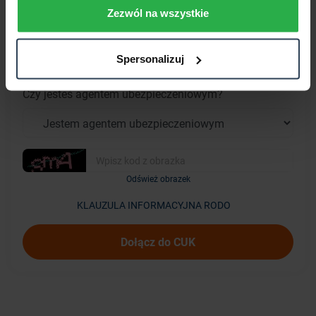
Zezwól na wszystkie
Spersonalizuj
Czy jesteś agentem ubezpieczeniowym?
Odśwież obrazek
KLAUZULA INFORMACYJNA RODO
Dołącz do CUK