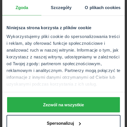
Poznaj szczegóły współpracy
Zgoda
Szczegóły
O plikach cookies
Zostaw kontakt, oddzwonimy
od poniedziałku do
piątku w przeciągu 48h.
Na adres e-mail będziemy
Niniejsza strona korzysta z plików cookie
wysyłać ciekawe materiały dotyczące branży i
możliwej współpracy.
Wykorzystujemy pliki cookie do spersonalizowania treści
i reklam, aby oferować funkcje społecznościowe i
analizować ruch w naszej witrynie. Informacje o tym, jak
korzystasz z naszej witryny, udostępniamy w zależności
od Twojej zgody: partnerom społecznościowym,
reklamowym i analitycznym. Partnerzy mogą połączyć te
informacje z innymi danymi otrzymanymi od Ciebie lub
uzyskanymi podczas korzystania z ich usług.
Zezwól na wszystkie
Czy jesteś agentem ubezpieczeniowym?
Spersonalizuj