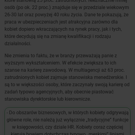
osób (po ok. 22 proc.) znajduje się w przedziale wiekowym
26-30 lat oraz powyżej 40 roku życia. Dane te pokazują, że
praca w ubezpieczeniach jest atrakcyjna zarówno dla
kobiet dopiero wkraczających na rynek pracy, jak i tych,
które decydują się na zmianę kwalifikacji i rodzaju
działalności.
Nie zmienia to faktu, że w branży przeważają panie z
wyższym wykształceniem. W efekcie zwiększa to ich
szanse na karierę zawodową. W multiagencji aż 63 proc.
zatrudnionych kobiet zajmuje stanowiska menedżerskie. I
są to w większości osoby, które zaczynały swoją karierę od
zadań typowo agencyjnych, aby obecnie piastować
stanowiska dyrektorskie lub kierownicze.
- Do obszarów biznesowych, w których kobiety odgrywają
główne role, nie należą już wyłącznie „tradycyjne” funkcje
w księgowości, czy dziale HR. Kobiety coraz częściej
kierują bowiem dotychczas typowo „męskimi” liniami