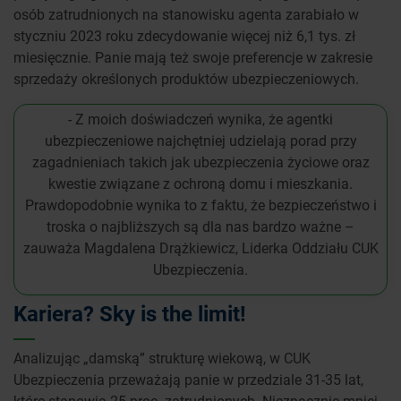
osób zatrudnionych na stanowisku agenta zarabiało w
styczniu 2023 roku zdecydowanie więcej niż 6,1 tys. zł
miesięcznie. Panie mają też swoje preferencje w zakresie
sprzedaży określonych produktów ubezpieczeniowych.
- Z moich doświadczeń wynika, że agentki
ubezpieczeniowe najchętniej udzielają porad przy
zagadnieniach takich jak ubezpieczenia życiowe oraz
kwestie związane z ochroną domu i mieszkania.
Prawdopodobnie wynika to z faktu, że bezpieczeństwo i
troska o najbliższych są dla nas bardzo ważne –
zauważa Magdalena Drążkiewicz, Liderka Oddziału CUK
Ubezpieczenia.
Kariera? Sky is the limit!
Analizując „damską” strukturę wiekową, w CUK
Ubezpieczenia przeważają panie w przedziale 31-35 lat,
które stanowią 25 proc. zatrudnionych. Nieznacznie mniej