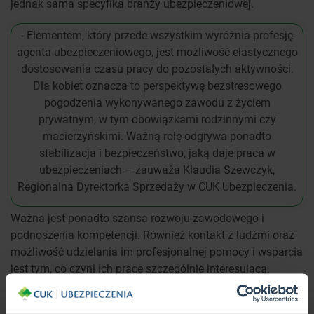
jednak sama specyfika branży ubezpieczeniowej.
- Elementem, który przede wszystkim wyróżnia profesję
agenta ubezpieczeniowego, jest możliwość elastycznego
dostosowania czasu pracy do pozostałych aktywności.
Dla kobiet oznacza to perspektywę bezstresowego
pogodzenia wykonywanego zawodu z życiem
prywatnym, w tym obowiązkami rodzinnymi czy
macierzyńskimi. Ważną rolę odgrywa ponadto
stabilizacja i bezpieczeństwo, jaką daje praca w
ubezpieczeniach – zauważa Klaudia Szewczyk,
Regionalna Dyrektorka Sprzedaży w CUK Ubezpieczenia.
Ważna jest ponadto szansa rozwoju zawodowego i
podnoszenia kompetencji. Również kontakt z ludźmi oraz
możliwość udzielania im profesjonalnej pomocy i wsparcia
jest tym, co czyni ich pracę szczególnie interesującą.