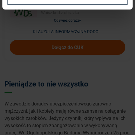
Odśwież obrazek
KLAUZULA INFORMACYJNA RODO
Dołącz do CUK
Pieniądze to nie wszystko
W zawodzie doradcy ubezpieczeniowego zarówno
mężczyźni, jak i kobiety mają równe szanse na osiąganie
wysokich zarobków. Jedyny czynnik, który wpływa na ich
wysokość to stopień zaangażowania w wykonywaną
pracę. Wg Ogólnopolskiego Badania Wynagrodzeń 25 proc.