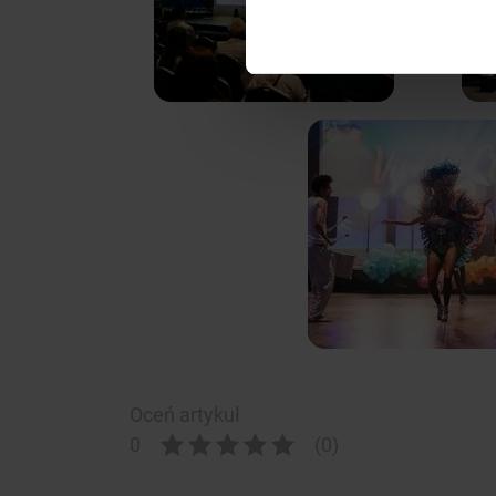
Oceń artykuł
0
(0)