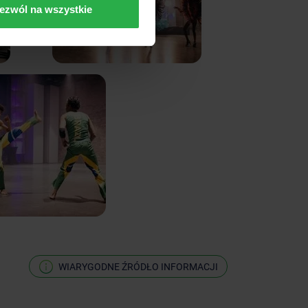
ezwól na wszystkie
WIARYGODNE ŹRÓDŁO INFORMACJI