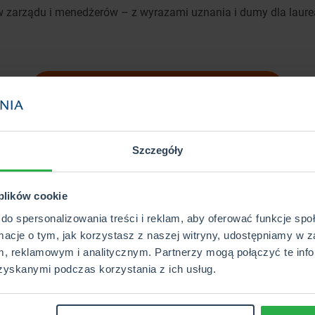
w zarządu i menedżerów – z wyrazami uznania i dumy dla laurea
Dołącz do Akademii Skutecznego Agenta
integrację i sambę!
Szczegóły
spotkanie w gronie ludzi, którzy z pasją budują świat ubezpiecz
 plików cookie
rzeć na zdjęcia – emocje i wspomnienia mówią same za siebie.
do spersonalizowania treści i reklam, aby oferować funkcje sp
rmacje o tym, jak korzystasz z naszej witryny, udostępniamy w z
, reklamowym i analitycznym. Partnerzy mogą połączyć te info
zyskanymi podczas korzystania z ich usług.