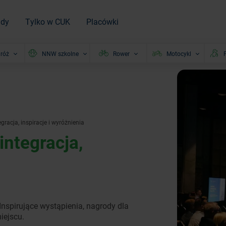
ady
Tylko w CUK
Placówki
róż
NNW szkolne
Rower
Motocykl
P
racja, inspiracje i wyróżnienia
ntegracja,
Inspirujące wystąpienia, nagrody dla
iejscu.