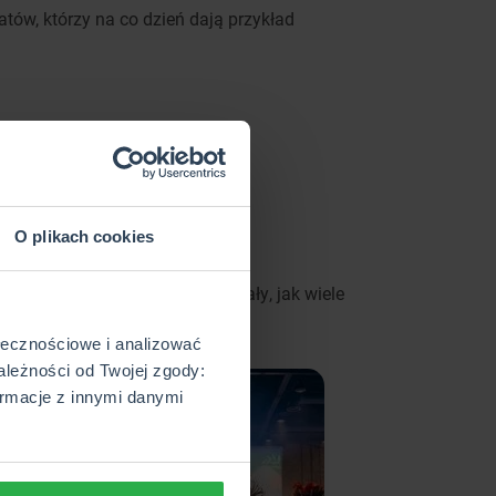
tów, którzy na co dzień dają przykład
O plikach cookies
eń. Chwile spędzone razem pokazały, jak wiele
ołecznościowe i analizować
ależności od Twojej zgody:
rmacje z innymi danymi