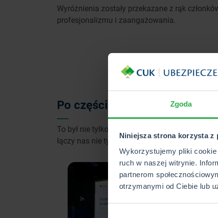
Wyróżnienia zostały przekazane z rąk członkó
profesjonalizmu i zaangażowania.
Po części oficjalnej – czas na 
Zgoda
To był nie tylko odpoczynek, ale i inspirujące 
Niniejsza strona korzysta z
łączy nas nie tylko zawodowo. Wystarczy spoj
Wykorzystujemy pliki cookie 
ruch w naszej witrynie. Info
partnerom społecznościowym
otrzymanymi od Ciebie lub u