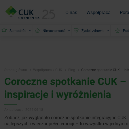
O nas
Współpraca
Por
Samochód
Nieruchomość
Życie i zdrowie
Pod
Strona główna
Współpraca z CUK
Blog
Coroczne spotkanie CUK – integ
Coroczne spotkanie CUK – i
inspiracje i wyróżnienia
Aktualizacja: 2025-06-18
Zobacz, jak wyglądało coroczne spotkanie integracyjne CUK. 
najlepszych i wieczór pełen emocji – to wszystko w jednym m