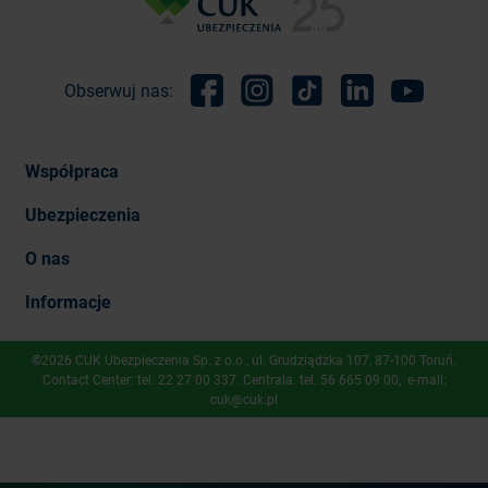
Obserwuj nas:
Facebook
Instagram
TikTok
Linkedin
Youtube
Współpraca
Ubezpieczenia
O nas
Informacje
©2026 CUK Ubezpieczenia Sp. z o.o., ​ul. Grudziądzka 107, 87-100 Toruń.
Contact Center: tel.
22 27 00 337
. Centrala: tel.
56 665 09 00
, e-mail:
cuk@cuk.pl