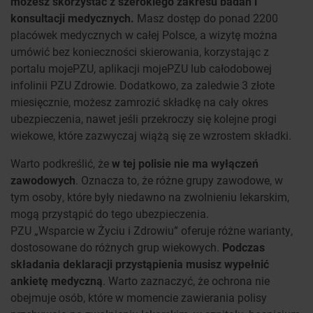
możesz skorzystać z szerokiego zakresu badań i
konsultacji medycznych.
Masz dostęp do ponad 2200
placówek medycznych w całej Polsce, a wizytę można
umówić bez konieczności skierowania, korzystając z
portalu mojePZU, aplikacji mojePZU lub całodobowej
infolinii PZU Zdrowie. Dodatkowo, za zaledwie 3 złote
miesięcznie, możesz zamrozić składkę na cały okres
ubezpieczenia, nawet jeśli przekroczy się kolejne progi
wiekowe, które zazwyczaj wiążą się ze wzrostem składki.
Warto podkreślić, że
w tej polisie nie ma wyłączeń
zawodowych
. Oznacza to, że różne grupy zawodowe, w
tym osoby, które były niedawno na zwolnieniu lekarskim,
mogą przystąpić do tego ubezpieczenia.
PZU „Wsparcie w Życiu i Zdrowiu” oferuje różne warianty,
dostosowane do różnych grup wiekowych.
Podczas
składania deklaracji przystąpienia musisz wypełnić
ankietę medyczną
. Warto zaznaczyć, że ochrona nie
obejmuje osób, które w momencie zawierania polisy