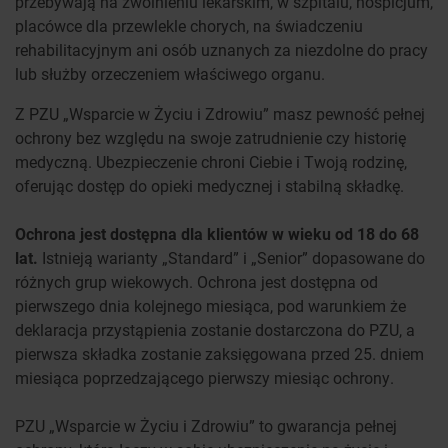
przebywają na zwolnieniu lekarskim, w szpitalu, hospicjum,
placówce dla przewlekle chorych, na świadczeniu
rehabilitacyjnym ani osób uznanych za niezdolne do pracy
lub służby orzeczeniem właściwego organu.
Z PZU „Wsparcie w Życiu i Zdrowiu” masz pewność pełnej
ochrony bez względu na swoje zatrudnienie czy historię
medyczną. Ubezpieczenie chroni Ciebie i Twoją rodzinę,
oferując dostęp do opieki medycznej i stabilną składkę.
Ochrona jest dostępna dla klientów w wieku od 18 do 68
lat.
Istnieją warianty „Standard” i „Senior” dopasowane do
różnych grup wiekowych. Ochrona jest dostępna od
pierwszego dnia kolejnego miesiąca, pod warunkiem że
deklaracja przystąpienia zostanie dostarczona do PZU, a
pierwsza składka zostanie zaksięgowana przed 25. dniem
miesiąca poprzedzającego pierwszy miesiąc ochrony.
PZU „Wsparcie w Życiu i Zdrowiu” to gwarancja pełnej