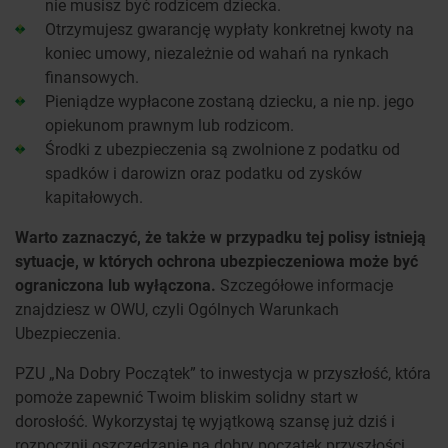
nie musisz być rodzicem dziecka.
Otrzymujesz gwarancję wypłaty konkretnej kwoty na
koniec umowy, niezależnie od wahań na rynkach
finansowych.
Pieniądze wypłacone zostaną dziecku, a nie np. jego
opiekunom prawnym lub rodzicom.
Środki z ubezpieczenia są zwolnione z podatku od
spadków i darowizn oraz podatku od zysków
kapitałowych.
Warto zaznaczyć, że także w przypadku tej polisy istnieją
sytuacje, w których ochrona ubezpieczeniowa może być
ograniczona lub wyłączona.
Szczegółowe informacje
znajdziesz w OWU, czyli Ogólnych Warunkach
Ubezpieczenia.
PZU „Na Dobry Początek” to inwestycja w przyszłość, która
pomoże zapewnić Twoim bliskim solidny start w
dorosłość. Wykorzystaj tę wyjątkową szansę już dziś i
rozpocznij oszczędzanie na dobry początek przyszłości