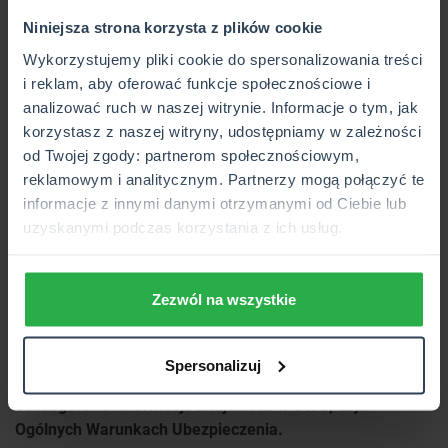
Niniejsza strona korzysta z plików cookie
Dlaczego warto wybrać ubezpieczenie PZU „Ochrona
Każdego Dnia”?
Wykorzystujemy pliki cookie do spersonalizowania treści
i reklam, aby oferować funkcje społecznościowe i
Otrzymujesz gwarancję wypłaty z góry określonej
analizować ruch w naszej witrynie. Informacje o tym, jak
kwoty (sumy ubezpieczenia) niezależnie od sytuacji na
korzystasz z naszej witryny, udostępniamy w zależności
rynkach finansowych.
od Twojej zgody: partnerom społecznościowym,
Pieniądze z ubezpieczenia trafią do Twoich bliskich
reklamowym i analitycznym. Partnerzy mogą połączyć te
(wskazanych w polisie), eliminując potrzebę
informacje z innymi danymi otrzymanymi od Ciebie lub
postępowania spadkowego.
uzyskanymi podczas korzystania z ich usług.
Ubezpieczenie działa przez całą dobę na całym
świecie.
Wypłata z polisy jest zwolniona z podatku od spadków
Zezwól na wszystkie
i darowizn oraz podatku od zysków kapitałowych.
Warto zaznaczyć, że
istnieją sytuacje, w których ochrona
Spersonalizuj
ubezpieczeniowa może być ograniczona lub wyłączona.
Szczegółowe informacje znajdziesz w OWU, czyli
Ogólnych Warunkach Ubezpieczenia.