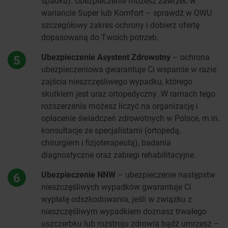
spadku). Ubezpieczenie możesz zawrzeć w
wariancie Super lub Komfort – sprawdź w OWU
szczegółowy zakres ochrony i dobierz ofertę
dopasowaną do Twoich potrzeb.
Ubezpieczenie Asystent Zdrowotny
– ochrona
5
ubezpieczeniowa gwarantuje Ci wsparcie w razie
zajścia nieszczęśliwego wypadku, którego
skutkiem jest uraz ortopedyczny. W ramach tego
rozszerzenia możesz liczyć na organizację i
opłacenie świadczeń zdrowotnych w Polsce, m.in.
konsultacje ze specjalistami (ortopedą,
chirurgiem i fizjoterapeutą), badania
diagnostyczne oraz zabiegi rehabilitacyjne.
Ubezpieczenie NNW
– ubezpieczenie następstw
6
nieszczęśliwych wypadków gwarantuje Ci
wypłatę odszkodowania, jeśli w związku z
nieszczęśliwym wypadkiem doznasz trwałego
uszczerbku lub rozstroju zdrowia bądź umrzesz –