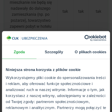
mieszkanie nie będą się
nadawały do dalszego
tak
tak
tak
zamieszkania (np. po
pożarze), towarzystwo
zapewni pobyt w hotelu
Gdy Twój dom lub
mieszkanie nie będą się
nadawały do dalszego
Zgoda
Szczegóły
O plikach cookies
zamieszkania (np. po
tak
tak
nie
pożarze), towarzystwo
zapewni pobyt w
Niniejsza strona korzysta z plików cookie
mieszkaniu zastępczym
Wykorzystujemy pliki cookie do spersonalizowania treści
i reklam, aby oferować funkcje społecznościowe i
Przewiezienie mienia we
analizować ruch w naszej witrynie. Informacje o tym, jak
wskazane przez Ciebie
tak
tak
tak
korzystasz z naszej witryny, udostępniamy w zależności
miejsce po szkodzie (np.
od Twojej zgody: partnerom społecznościowym,
po zalaniu)
reklamowym i analitycznym. Partnerzy mogą połączyć te