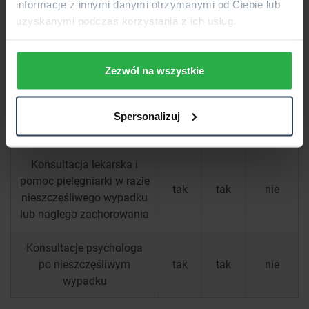
informacje z innymi danymi otrzymanymi od Ciebie lub
Pomoc po wystąpieniu
uzyskanymi podczas korzystania z ich usług.
szkody – np. uprzątnięcie i
tak
tak
nie
wywóz pozostałości po
szkodzie
Zezwól na wszystkie
Deratyzacja i dezynsekcja
lub usunięcie gniazd
tak
tak
nie
Spersonalizuj
szerszeni czy os
Konsultacja lekarska i
pomoc pielęgniarki w razie
tak
tak
nie
nieszczęśliwego wypadku
lub nagłego zachorowania
Konsultacje psychologa
po nieszczęśliwym
tak
tak
nie
wypadku