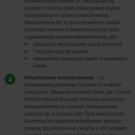
chodnika przed domem, a Twój sąsiad się
przewróci i złamie rękę), towarzystwo wypłaci
odszkodowanie osobie poszkodowanej.
Ubezpieczenie OC w życiu prywatnym można
rozszerzyć również o dodatkowe opcje, które
zagwarantują wypłatę odszkodowania, gdy:
zniszczysz wypożyczony sprzęt sportowy,
Twój pies ugryzie sąsiada,
nieumyślnie zniszczysz meble w wynajętym
hotelu.
Ubezpieczenie ochrony prawnej
– to
4
rozszerzenie gwarantuje Ci pomoc w trudnych
sytuacjach. Zapewnia zarówno Tobie, jak i Twoim
bliskim ochronę Waszych interesów prawnych i
bezpieczeństwo na co dzień. Ubezpieczenie
zadziała np. w sytuacji, gdy Twój pies pogryzie
listonosza lub będziesz potrzebować pomocy
prawnej (przykładowo w związku z odrzuceniem