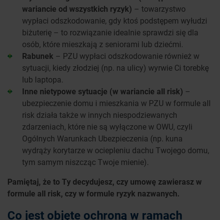
wariancie od wszystkich ryzyk)
– towarzystwo
wypłaci odszkodowanie, gdy ktoś podstępem wyłudzi
biżuterię – to rozwiązanie idealnie sprawdzi się dla
osób, które mieszkają z seniorami lub dziećmi.
Rabunek
– PZU wypłaci odszkodowanie również w
sytuacji, kiedy złodziej (np. na ulicy) wyrwie Ci torebkę
lub laptopa.
Inne nietypowe sytuacje (w wariancie all risk)
–
ubezpieczenie domu i mieszkania w PZU w formule all
risk działa także w innych niespodziewanych
zdarzeniach, które nie są wyłączone w OWU, czyli
Ogólnych Warunkach Ubezpieczenia (np. kuna
wydrąży korytarze w ociepleniu dachu Twojego domu,
tym samym niszcząc Twoje mienie).
Pamiętaj, że to Ty decydujesz, czy umowę zawierasz w
formule all risk, czy w formule ryzyk nazwanych.
Co jest objęte ochroną w ramach