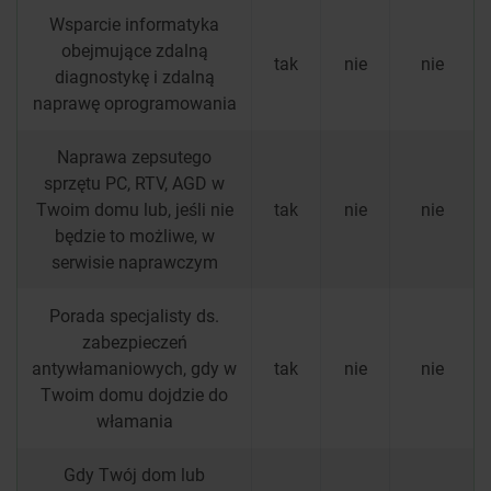
Wsparcie informatyka
obejmujące zdalną
tak
nie
nie
diagnostykę i zdalną
naprawę oprogramowania
Naprawa zepsutego
sprzętu PC, RTV, AGD w
Twoim domu lub, jeśli nie
tak
nie
nie
będzie to możliwe, w
serwisie naprawczym
Porada specjalisty ds.
zabezpieczeń
antywłamaniowych, gdy w
tak
nie
nie
Twoim domu dojdzie do
włamania
Gdy Twój dom lub