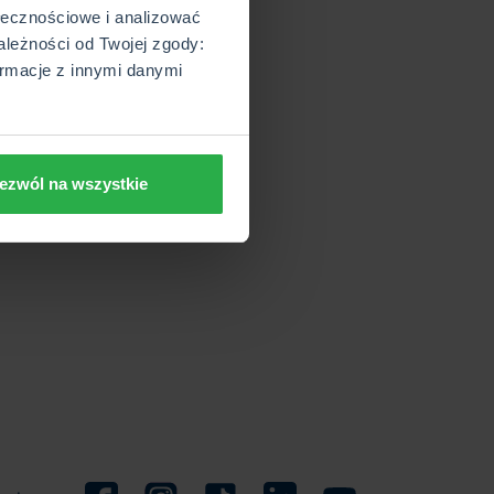
ołecznościowe i analizować
 auta przez innego kierowcę
ależności od Twojej zgody:
m na terenie Polski
rmacje z innymi danymi
kową po wystąpienia szkody.
niżki.
ezwól na wszystkie