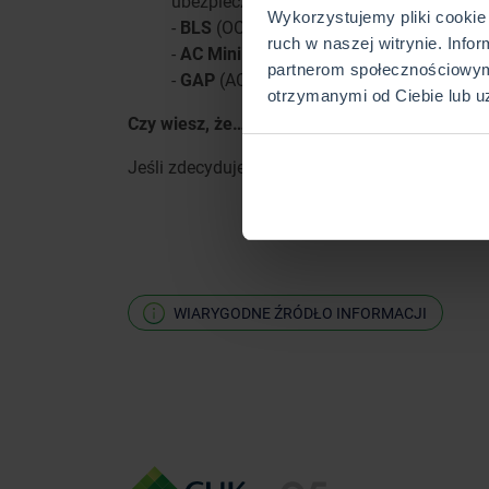
ubezpieczenie bagażu (AC) - ochroną obję
Wykorzystujemy pliki cookie 
-
BLS
(OC) - to Compensa zajmie się pr
ruch w naszej witrynie. Info
-
AC Mini
(OC) - zapewnia ochronę auta, 
partnerom społecznościowym
-
GAP
(AC) - ubezpieczenie pokrywające
otrzymanymi od Ciebie lub u
Czy wiesz, że…
Jeśli zdecydujesz się na zakup w Compensie u
WIARYGODNE ŹRÓDŁO INFORMACJI