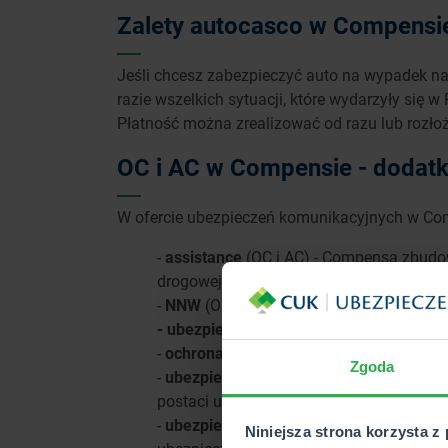
Zalety autocasco w Compensi
Jeśli chcesz zabezpieczyć auto na wypadek na
razie wszelkich sytuacji, które wydarzyły się 
Płatność można zrealizować od razu lub rozłoż
OC i AC w Compensie - dodat
W ofercie ubezpieczeń komunikacyjnych w Comp
-
assistance
(OC i AC) - Compensa zbudow
drogowej
-
NNW
(OC i AC) - chroni zdrowie i życie
- ubezpieczenie utraty zniżki
(OC i AC) 
-
ochrona prawna (AC)
- w razie problem
Zgoda
-
ubezpieczenie szyb
(OC i AC) - w razi
postaci utraty zniżek
-
ubezpieczenie opon
(OC i AC) - ubezpie
Niniejsza strona korzysta z