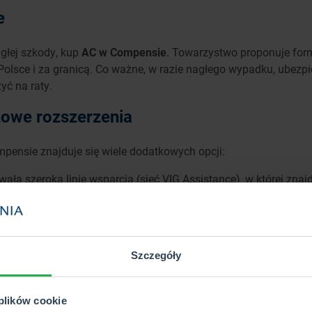
e
głej szkody, kup
AC w Compensie
. Towarzystwo proponuje form
w Polsce i za granicą. Co ważne, w razie nagłego wypadku, ubezp
yć na raty.
kowe rozszerzenia
ensie znajduje się wiele dodatkowych opcji:
ała szeroką linię wsparcia (sieć VIG Assistance), w której zn
 zarówno kierowców, jak i pasażerów
- nawet, jeśli dojdzie do szkody w trakcie trwania polisy, zacho
ów możesz zasięgnąć telefonicznej porady prawnej, skorzysta
Szczegóły
e uszkodzenia szyb w samochodzie, Compensa pokryje koszty ic
czyciel zorganizuje pomoc w razie uszkodzenia opon, kół czy dę
 plików cookie