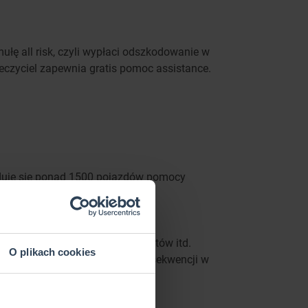
ułę all risk, czyli wypłaci odszkodowanie w
ieczyciel zapewnia gratis pomoc assistance.
ajduje się ponad 1500 pojazdów pomocy
wasz zniżki w Compensie
ć z pomocy w napisaniu dokumentów itd.
O plikach cookies
h naprawy lub wymiany, bez konsekwencji w
tek