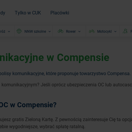
ady
Tylko w CUK
Placówki
róż
NNW szkolne
Rower
Motocykl
P
nikacyjne w Compensie
lisy komunikacyjne, które proponuje towarzystwo Compensa. 
komunikacyjnym? Jeśli oprócz ubezpieczenia OC lub autocasco
a OC w Compensie?
kujesz gratis Zieloną Kartę. Z pewnością zainteresuje Cię ta opcja
iebie wygodniejsze, wybrać spłatę ratalną.