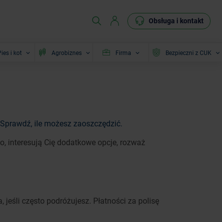
Obsługa i kontakt
ies i kot
Agrobiznes
Firma
Bezpieczni z CUK
Sprawdź, ile możesz zaoszczędzić.
, interesują Cię dodatkowe opcje, rozważ
, jeśli często podróżujesz. Płatności za polisę