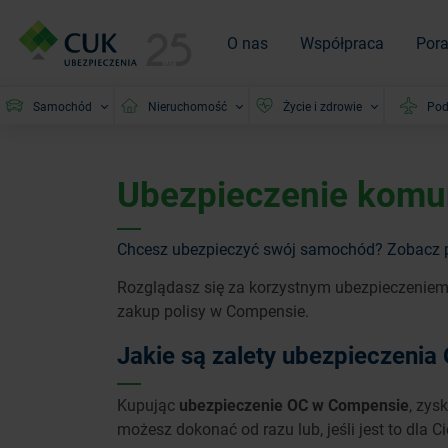
O nas
Współpraca
Por
Samochód
Nieruchomość
Życie i zdrowie
Pod
Ubezpieczenie komu
Chcesz ubezpieczyć swój samochód? Zobacz po
Rozglądasz się za korzystnym ubezpieczeniem 
zakup polisy w Compensie.
Jakie są zalety ubezpieczeni
Kupując
ubezpieczenie OC w Compensie
, zys
możesz dokonać od razu lub, jeśli jest to dla C