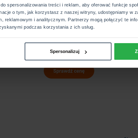
te są przedmioty, które przewozisz w aucie
do spersonalizowania treści i reklam, aby oferować funkcje sp
owadzeniem sprawy odszkodowania w razie uszkodzenia Twojego
rmacje o tym, jak korzystasz z naszej witryny, udostępniamy w z
które zostało uszkodzone podczas zderzenia z innym samochode
, reklamowym i analitycznym. Partnerzy mogą połączyć te info
 różnicę pomiędzy wartością początkową samochodu a ceną ryn
zyskanymi podczas korzystania z ich usług.
bezpieczenia OC i AC w pakiecie, możesz liczyć na dodatkowe z
Spersonalizuj
Z
Sprawdź cenę