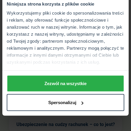
bezterminowe
na życie. Udziela on podstawowych
Niniejsza strona korzysta z plików cookie
informacji do sporządzenia umowy, a także odpowiada na
Wykorzystujemy pliki cookie do spersonalizowania treści
kilka pytań w ankiecie medycznej. Od momentu podpisania
i reklam, aby oferować funkcje społecznościowe i
umowy, zapewnia zabezpieczenie finansowe swojemu
analizować ruch w naszej witrynie. Informacje o tym, jak
wnukowi. Jednocześnie, co roku musi opłacać składkę za
korzystasz z naszej witryny, udostępniamy w zależności
polisę na życie.
od Twojej zgody: partnerom społecznościowym,
reklamowym i analitycznym. Partnerzy mogą połączyć te
informacje z innymi danymi otrzymanymi od Ciebie lub
uzyskanymi podczas korzystania z ich usług.
Sprawdź powiązane hasła
Zezwól na wszystkie
Świadczenie – czym jest?
Spersonalizuj
Ubezpieczenie na cudzy rachunek – co to jest?