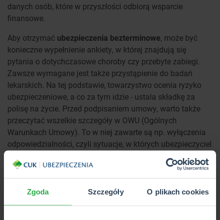
danych osób, które w przyszłości odbiorą wsparcie
finansowe.
Aby otrzymać
ubezpieczenia bezterminowe
, może być
konieczne wypełnienie ankiety, w której znajdują się
pytania o dotychczasowe choroby czy przebyte zabiegi.
Zawsze wymagane jest także przystąpienie do badań
lekarskich. Na tej podstawie, towarzystwo ocenia ryzyko
ubezpieczeniowe, a co za tym idzie - ustala składkę za
polisę na życie. Przed podpisaniem umowy, warto także
przeczytać wszelkie szczegóły w OWU (Ogólnych
Warunkach Umowy). To w niej zawarte są np. wyłączenia
odpowiedzialności, czyli sytuacje, w których ubezpieczyciel
nie odpowiada za wyrządzone szkody.
Przykładowo, senior w podeszłym wieku chce, aby w
momencie jego śmierci, jedyny wnuk otrzymał wypłatę
Zgoda
Szczegóły
O plikach cookies
świadczenia. Zgłasza się do towarzystwa
ubezpieczeniowego, które proponuje mu
ubezpieczenie