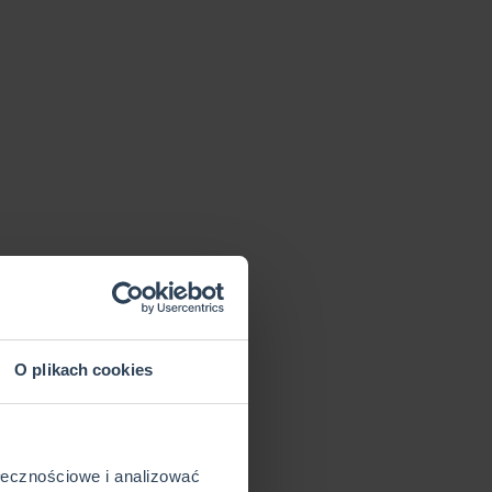
O plikach cookies
ołecznościowe i analizować