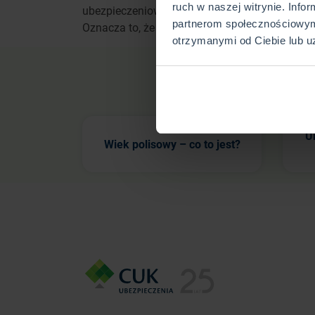
ruch w naszej witrynie. Info
ubezpieczeniowej i reasekuracyjnej z dnia 11 w
partnerom społecznościowym
Oznacza to, że każde towarzystwo ma indywid
otrzymanymi od Ciebie lub u
U
Wiek polisowy – co to jest?