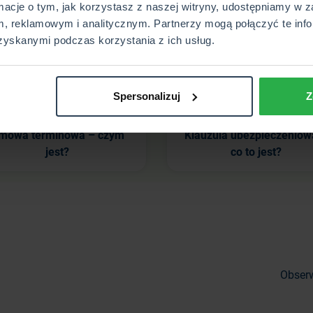
rmacje o tym, jak korzystasz z naszej witryny, udostępniamy w z
rześnia 2005 roku. Metod na wyliczanie jest wiele.
, reklamowym i analitycznym. Partnerzy mogą połączyć te info
ualne zabezpieczenie finansowe.
zyskanymi podczas korzystania z ich usług.
Sprawdź powiązane hasła
Spersonalizuj
Z
mowa terminowa – czym
Klauzula ubezpieczeniow
jest?
co to jest?
Obserw