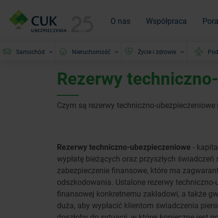
O nas
Współpraca
Por
Samochód
Nieruchomość
Życie i zdrowie
Pod
Rezerwy techniczno
Czym są rezerwy techniczno-ubezpieczeniowe
Rezerwy techniczno-ubezpieczeniowe
- kapit
wypłatę bieżących oraz przyszłych świadczeń 
zabezpieczenie finansowe, które ma zagwaran
odszkodowania. Ustalone rezerwy techniczno-
finansowej konkretnemu zakładowi, a także gwa
duża, aby wypłacić klientom świadczenia pien
doszłoby do sytuacji, w której konieczne jest p