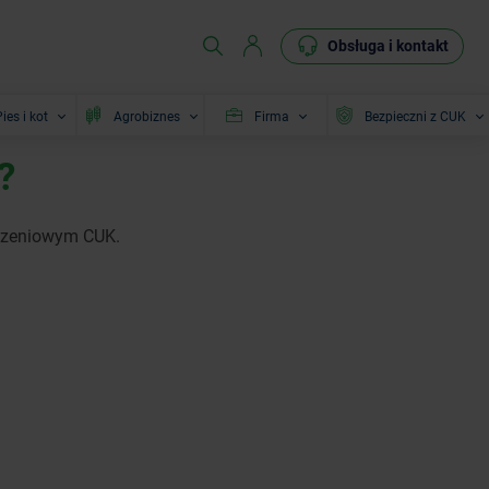
Obsługa i kontakt
ies i kot
Agrobiznes
Firma
Bezpieczni z CUK
?
eczeniowym CUK.