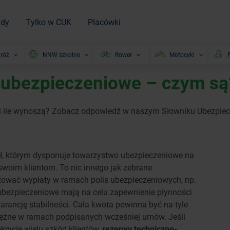
ady
Tylko w CUK
Placówki
róż
NNW szkolne
Rower
Motocykl
P
-ubezpieczeniowe – czym są
 i ile wynoszą? Zobacz odpowiedź w naszym Słowniku Ubezpi
ał, którym dysponuje towarzystwo ubezpieczeniowe na
swoim klientom. To nic innego jak zebrane
tować wypłaty w ramach polis ubezpieczeniowych, np.
ubezpieczeniowe mają na celu zapewnienie płynności
rancję stabilności. Cała kwota powinna być na tyle
iężne w ramach podpisanych wcześniej umów. Jeśli
okrycie wielu szkód klientów,
rezerwy techniczno-