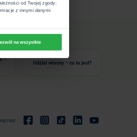
ależności od Twojej zgody:
rmacje z innymi danymi
ezwól na wszystkie
a –
Udział własny – co to jest?
uj nas:
Facebook
Instagram
TikTok
Linkedin
Youtube