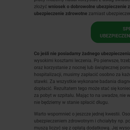
złożyć
wniosek o dobrowolne ubezpieczenie 
ubezpieczenie zdrowotne
zamiast ubezpieczen
SP
UBEZPIECZENI
Co jeśli nie posiadamy żadnego ubezpieczeni
wysokimi kosztami leczenia. Po pierwsze, trze
oraz korzystanie z nocnej lub świątecznej pom
hospitalizacji, musimy zapłacić osobno za każ
stawki. Za wszystkie wykonane badania diagnos
dopłacić. Rezultatem tego może stać się koniec
za pobyt w szpitalu. Mając to na uwadze, nie 
nie będziemy w stanie spłacić długu.
Warto wspomnieć o jeszcze jednej kwestii. Osob
ubezpieczeniem zdrowotnym i chciałyby np. po 
muszą liczyć się z opłatą dodatkową. Jej wysok