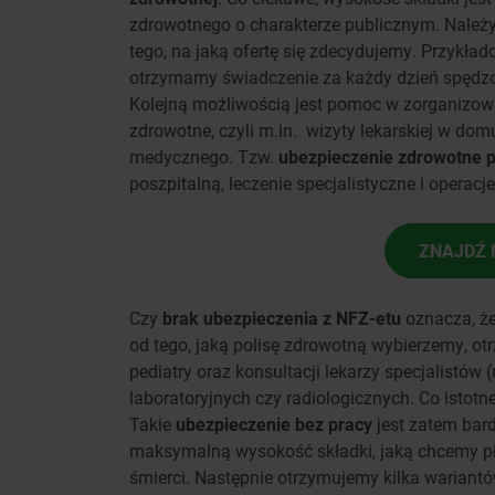
zdrowotnego o charakterze publicznym. Należy 
tego, na jaką ofertę się zdecydujemy. Przykład
otrzymamy świadczenie za każdy dzień spędzo
Kolejną możliwością jest pomoc w zorganizow
zdrowotne, czyli m.in. wizyty lekarskiej w domu
medycznego. Tzw.
ubezpieczenie zdrowotne 
poszpitalną, leczenie specjalistyczne i operacje
ZNAJDŹ 
Czy
brak ubezpieczenia z NFZ-etu
oznacza, że
od tego, jaką polisę zdrowotną wybierzemy, otr
pediatry oraz konsultacji lekarzy specjalistów (
laboratoryjnych czy radiologicznych. Co istot
Takie
ubezpieczenie bez pracy
jest zatem bar
maksymalną wysokość składki, jaką chcemy p
śmierci. Następnie otrzymujemy kilka wariant