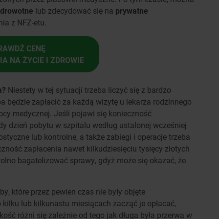
zdrowotne
lub zdecydować się na
prywatne
ia z NFZ-etu.
RAWDŹ CENĘ
A NA ŻYCIE I ZDROWIE
a?
Niestety w tej sytuacji trzeba liczyć się z bardzo
ba będzie zapłacić za każdą wizytę u lekarza rodzinnego
ocy medycznej. Jeśli pojawi się konieczność
dy dzień pobytu w szpitalu według ustalonej wcześniej
tyczne lub kontrolne, a także zabiegi i operacje trzeba
zność zapłacenia nawet kilkudziesięciu tysięcy złotych
wolno bagatelizować sprawy, gdyż może się okazać, że
y, które przez pewien czas nie były objęte
kilku lub kilkunastu miesiącach zacząć je opłacać,
ość różni się zależnie od tego jak długa była przerwa w