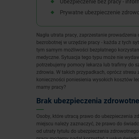
Ubezpieczenie bez pracy - info
Prywatne ubezpieczenie zdrow
Nagła utrata pracy, zaprzestanie prowadzenia 
bezrobotnej w urzędzie pracy - każda z tych sy
tym samym możliwości bezpłatnego korzystani
medyczne. Sytuacja tego typu może nie wydaw
potrzebujemy pomocy lekarza lub trafimy do 
zdrowia. W takich przypadkach, oprócz stresu 
konieczności poniesienia wysokich kosztów le
mamy pracy?
Brak ubezpieczenia zdrowotneg
Osoby, które utracą prawo do ubezpieczenia z
miejscu należy zaznaczyć, że prawo do świadc
od utraty tytułu do ubezpieczenia zdrowotnego
pracy możemy nadal korzystać z usług świadc