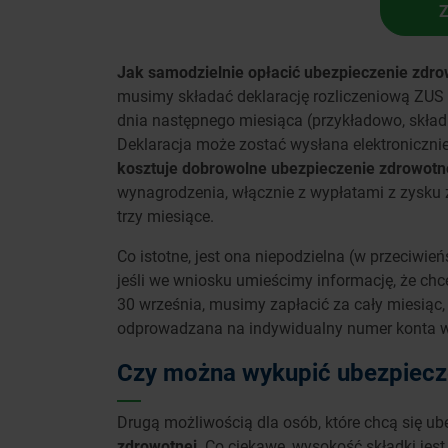
Jak samodzielnie opłacić ubezpieczenie zdr
musimy składać deklarację rozliczeniową ZUS 
dnia następnego miesiąca (przykładowo, skład
Deklaracja może zostać wysłana elektroniczni
kosztuje dobrowolne ubezpieczenie zdrowotn
wynagrodzenia, włącznie z wypłatami z zysku 
trzy miesiące.
Co istotne, jest ona niepodzielna (w przeciwie
jeśli we wniosku umieścimy informację, że ch
30 września, musimy zapłacić za cały miesiąc, 
odprowadzana na indywidualny numer konta w
Czy można wykupić ubezpiecz
Drugą możliwością dla osób, które chcą się ub
zdrowotnej
. Co ciekawe, wysokość składki je