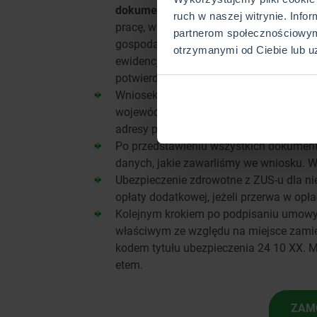
dokument potwierdzający ostatni okres
ruch w naszej witrynie. Info
pracę, warto zabrać świadectwo pracy. 
partnerom społecznościowym
gospodarczej, zabieramy dokument ZUS
otrzymanymi od Ciebie lub u
ewidencji. Osoby, które utraciły status 
potwierdzający to dokument, otrzymany 
Wniosek, dowód tożsamości oraz pozos
wojewódzkiego NFZ-etu, odpowiedniego
adresy placówek można znaleźć na stro
Po przedstawieniu wszystkich dokumen
danych, jakie zawarliśmy we wniosku. Wy
Ubezpieczenie zdrowotne z ZUS-u dla 
opłaty dodatkowej, jeżeli przerwa w opła
Kolejnym krokiem po podpisaniu umowy 
właściwym ze względu na miejsce zamies
kodem tytułu ubezpieczenia 24 10 XX. 
etem.
ZAM