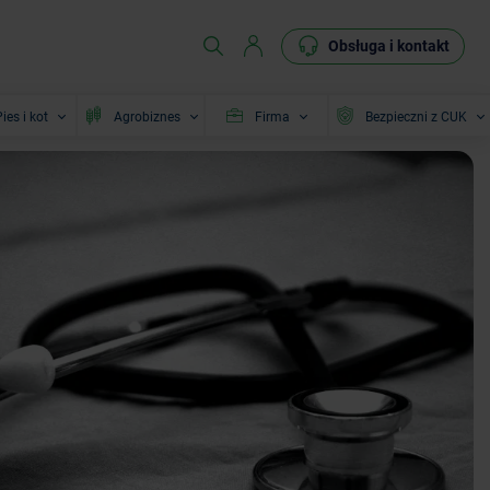
Obsługa i kontakt
ies i kot
Agrobiznes
Firma
Bezpieczni z CUK