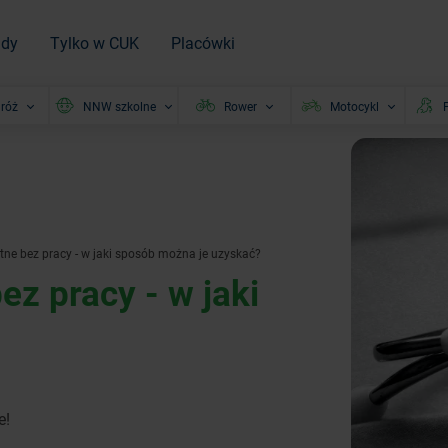
ady
Tylko w CUK
Placówki
róż
NNW szkolne
Rower
Motocykl
P
ne bez pracy - w jaki sposób można je uzyskać?
z pracy - w jaki
e!