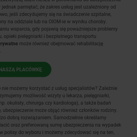
jednak pamiętać, że zakres usług jest uzależniony od
owo, jeśli zdecydujemy się na świadczenie szpitalne,
ny na oddziale lub na OIOM-ie w wyniku choroby.
aniu wsparcia, gdy pojawią się poważniejsze problemy
, opieki pielęgniarki i bezpłatnego transportu
prywatne
może również obejmować rehabilitację
.
NASZĄ PLACÓWKĘ
 nie możemy korzystać z usług specjalistów? Zależnie
zymujemy możliwość wizyty u lekarza, pielęgniarki,
np. okulisty, chirurga czy kardiologa), a także badań
ne, ubezpieczenie może objąć również członków rodziny.
dzo dobrą rozwiązaniem. Samodzielnie określamy
łacić oraz preferowaną sumę ubezpieczenia na wypadek
ów polisy do wyboru i możemy zdecydować się na ten,