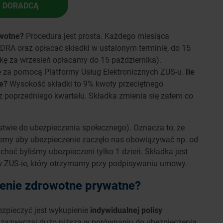
Z DORADCĄ
owotne?
Procedura jest prosta. Każdego miesiąca
DRA oraz opłacać składki w ustalonym terminie, do 15
kę za wrzesień opłacamy do 15 października).
e za pomocą Platformy Usług Elektronicznych ZUS-u.
Ile
e?
Wysokość składki to 9% kwoty przeciętnego
z poprzedniego kwartału. Składka zmienia się zatem co
ństwie do ubezpieczenia społecznego). Oznacza to, że
cemy aby ubezpieczenie zaczęło nas obowiązywać np. od
choć byliśmy ubezpieczeni tylko 1 dzień. Składka jest
 ZUS-ie, który otrzymamy przy podpisywaniu umowy.
enie zdrowotne prywatne?
ezpieczyć jest wykupienie
indywidualnej polisy
st zazwyczaj dużo niższa w porównaniu do ubezpieczenia