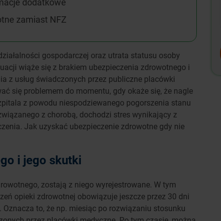
rmacje dodatkowe
otne zamiast NFZ
działalności gospodarczej oraz utrata statusu osoby
tuacji wiąże się z brakiem ubezpieczenia zdrowotnego i
a z usług świadczonych przez publiczne placówki
ać się problemem do momentu, gdy okaże się, że nagle
szpitala z powodu niespodziewanego pogorszenia stanu
związanego z chorobą, dochodzi stres wynikający z
czenia. Jak uzyskać ubezpieczenie zdrowotne gdy nie
o i jego skutki
drowotnego, zostają z niego wyrejestrowane. W tym
zeń opieki zdrowotnej obowiązuje jeszcze przez 30 dni
. Oznacza to, że np. miesiąc po rozwiązaniu stosunku
zonych przez placówki medyczne. Po tym czasie, można