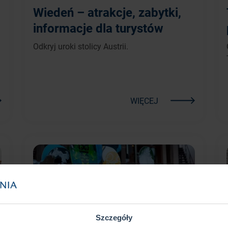
Wiedeń – atrakcje, zabytki,
informacje dla turystów
Odkryj uroki stolicy Austrii.
WIĘCEJ
Szczegóły