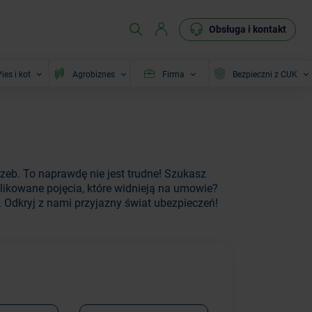
Obsługa i kontakt
ies i kot
Agrobiznes
Firma
Bezpieczni z CUK
zeb. To naprawdę nie jest trudne! Szukasz
ikowane pojęcia, które widnieją na umowie?
. Odkryj z nami przyjazny świat ubezpieczeń!