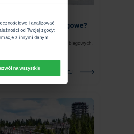
2026-05-05
ołecznościowe i analizować
Jak dobrać narty biegowe?
ależności od Twojej zgody:
Dowiedz się, jakie parametry są
rmacje z innymi danymi
najważniejsze przy wyborze nart biegowych.
ezwól na wszystkie
WIĘCEJ