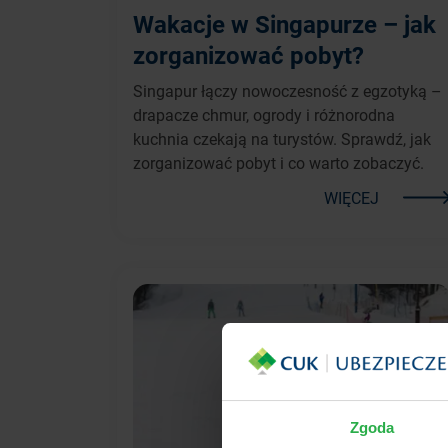
Wakacje w Singapurze – jak
zorganizować pobyt?
Singapur łączy nowoczesność z egzotyką –
drapacze chmur, ogrody i różnorodna
kuchnia czekają na turystów. Sprawdź, jak
zorganizować pobyt i co warto zobaczyć.
WIĘCEJ
Zgoda