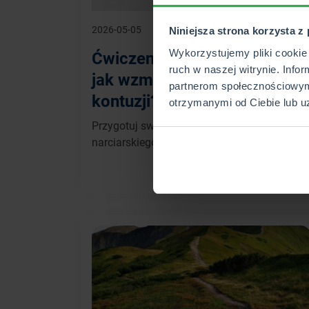
2026-05-05
Niniejsza strona korzysta z
Wykorzystujemy pliki cookie 
Ćwiczenia przed nartami –
ruch w naszej witrynie. Info
jak wzmocnić ciało i uniknąć
partnerom społecznościowym
kontuzji?
otrzymanymi od Ciebie lub u
Przygotuj swoje ciało do sezonu
narciarskiego.
WIĘCEJ