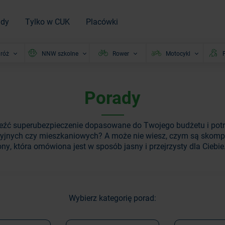
ady
Tylko w CUK
Placówki
róż
NNW szkolne
Rower
Motocykl
P
Porady
leźć superubezpieczenie dopasowane do Twojego budżetu i potr
yjnych czy mieszkaniowych? A może nie wiesz, czym są skompl
ny, która omówiona jest w sposób jasny i przejrzysty dla Ciebie
Wybierz kategorię porad: