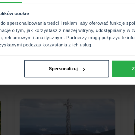
2026-05-05
 plików cookie
do spersonalizowania treści i reklam, aby oferować funkcje sp
Jak dobrać deskę
rmacje o tym, jak korzystasz z naszej witryny, udostępniamy w z
snowboardową?
, reklamowym i analitycznym. Partnerzy mogą połączyć te info
zyskanymi podczas korzystania z ich usług.
Wszystko, co musisz wiedzieć o wyborze
deski snowboardowej.
Spersonalizuj
Z
WIĘCEJ