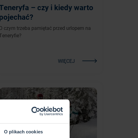
Teneryfa – czy i kiedy warto
pojechać?
O czym trzeba pamiętać przed urlopem na
Teneryfie?
WIĘCEJ
O plikach cookies