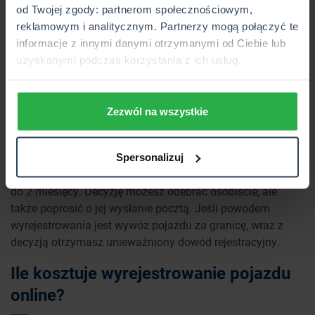
numer rejestracyjny;
od Twojej zgody: partnerom społecznościowym,
numer karty pojazdu, jeśli została wydana.
reklamowym i analitycznym. Partnerzy mogą połączyć te
informacje z innymi danymi otrzymanymi od Ciebie lub
Wniosek możesz podpisać elektronicznie na kilka
uzyskanymi podczas korzystania z ich usług.
sposobów – przez profil zaufany, aplikację mObywatel,
dowód osobisty z warstwą elektroniczną lub podpis
kwalifikowany
(opcja stosowana głównie przez firmy).
Zezwól na wszystkie
Ile czeka się na decyzję o wyrejestrowaniu pojazdu?
Okres oczekiwania na decyzję wynosi do 30 dni. Jeśli
Spersonalizuj
sprawa jest skomplikowana, czas ten może się wydłużyć
do 2 miesięcy. Decyzję możesz odebrać osobiście, ale
także poprosić o jej wysłanie pocztą. Jeśli powodem
wyrejestrowania jest wywóz pojazdu za granicę, wraz z
decyzją otrzymasz unieważniony dowód rejestracyjny.
Ile kosztuje wyrejestrowanie pojazdu
online?