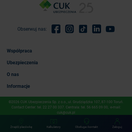
Obserwuj nas:
Facebook
Instagram
TikTok
Linkedin
Youtube
Współpraca
Ubezpieczenia
O nas
Informacje
©2026 CUK Ubezpieczenia Sp. z o.o., ​ul. Grudziądzka 107, 87-100 Toruń.
Contact Center: tel.
22 27 00 337
. Centrala: tel.
56 665 09 00
, e-mail:
cuk@cuk.pl
Znajdź placówkę
Kalkulatory
Obsługa i kontakt
Zaloguj