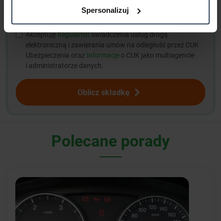
Spersonalizuj
Akceptuję
Regulamin
świadczenia usług drogą
elektroniczną i zawierania umów na odległość przez CUK
Ubezpieczenia oraz
Informacje
o CUK jako multiagencie
i administratorze danych.
Oblicz składkę
Polecane porady