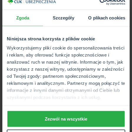
komunikacyjnego w
Proama
nie jest procesem
skomplikowanym, należy jednak pamiętać o dopełnieniu
Zgoda
Szczegóły
O plikach cookies
wszelkich formalności i przestrzegać określonych przez
Towarzystwo Ubezpieczeniowe terminów.
Niniejsza strona korzysta z plików cookie
Oceń artykuł
Wykorzystujemy pliki cookie do spersonalizowania treści
i reklam, aby oferować funkcje społecznościowe i
0
(0)
analizować ruch w naszej witrynie. Informacje o tym, jak
korzystasz z naszej witryny, udostępniamy w zależności
WIARYGODNE ŹRÓDŁO INFORMACJI
od Twojej zgody: partnerom społecznościowym,
reklamowym i analitycznym. Partnerzy mogą połączyć te
informacje z innymi danymi otrzymanymi od Ciebie lub
uzyskanymi podczas korzystania z ich usług.
Oszczędź
na OC/AC
wyceń i kup w 2 minuty
Zezwól na wszystkie