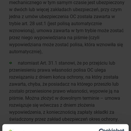
mechanicznego w tym samym czasie jest ubezpieczony
w dwóch lub więcej zakładach ubezpieczeń, przy czym
jedna z umów ubezpieczenia OC została zawarta w
trybie art. 28 ust.1 (jest polisą automatycznie
wznowioną), umowa zawarta w tym trybie może zostać
przez niego wypowiedziana na piśmie (czyli
wypowiedziana może zostać polisa, która wznowiła się
automatycznie),
natomiast Art. 31.1 stanowi, że po przejściu lub
przeniesieniu prawa własności polisa OC ulega
rozwiązaniu z dniem końca ochrony, na który została
zawarta, chyba, że posiadacz na którego przeszło lub
zostało przeniesione prawo własności, wypowie ją na
piśmie. Można złożyć w dowolnym terminie – umowa
rozwiązuje się wówczas z dniem złożenia
wypowiedzenia, z koniecznością zapłaty składki za
świadczony przez zakład ubezpieczeń okres ochrony.
Jak więc widać wypowiedzenie umowy OC