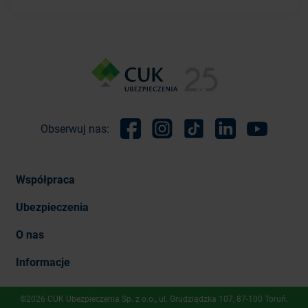
Obserwuj nas:
Facebook
Instagram
TikTok
Linkedin
Youtube
Współpraca
Ubezpieczenia
O nas
Informacje
©2026 CUK Ubezpieczenia Sp. z o.o., ​ul. Grudziądzka 107, 87-100 Toruń.