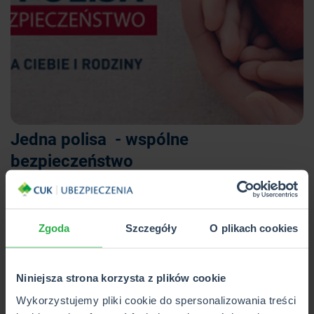
Jedna polisa - wspólne
bezpieczeństwo
Życie jest pełne niespodzianek. Nie daj im się zaskoczyć.
Już dziś pomyśl o tym, co w życiu najważniejsze i
Zgoda
Szczegóły
O plikach cookies
przygotuj się na wszelki wypadek.
W cenie ubezpieczenia Pakiet
Niniejsza strona korzysta z plików cookie
Medyczny „Twoje Życie”:
Wykorzystujemy pliki cookie do spersonalizowania treści