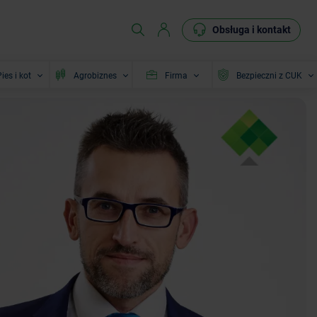
Obsługa i kontakt
ies i kot
Agrobiznes
Firma
Bezpieczni z CUK