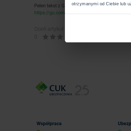
otrzymanymi od Ciebie lub u
Pełen tekst z Gazety Ubezpieczeniowej znajdzi
https://gu.com.pl/gazeta-ubezpieczeniowa-nr-
Oceń artykuł
0
(0)
Współpraca
Ubezp