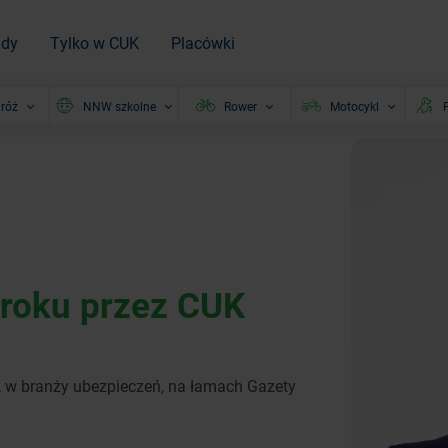
ady
Tylko w CUK
Placówki
róż
NNW szkolne
Rower
Motocykl
P
roku przez CUK
 w branży ubezpieczeń, na łamach Gazety