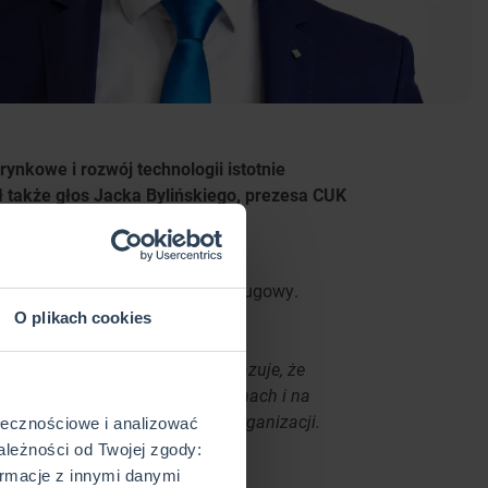
nkowe i rozwój technologii istotnie
 także głos Jacka Bylińskiego, prezesa CUK
an spowodowanych pandemią oraz
e przełożyły się na sektor obsługowy.
O plikach cookies
nia za technologią. Rynek pokazuje, że
Ubezpieczenia w wielu płaszczyznach i na
alizować zrównoważony rozwój organizacji.
ołecznościowe i analizować
ależności od Twojej zgody:
rmacje z innymi danymi