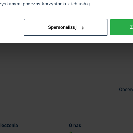
zyskanymi podczas korzystania z ich usług.
ecie na:
1-2022/
Spersonalizuj
Z
Obserw
ieczenia
O nas