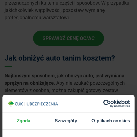
przeznaczonych ku temu części i sposobów. W przypadku
jakichkolwiek wątpliwości, pozostaw wymianę
profesjonalnemu warsztatowi.
SPRAWDŹ CENĘ OC/AC
Jak obniżyć auto tanim kosztem?
Najtańszym sposobem, jak obniżyć auto, jest wymiana
sprężyn na obniżające
. Aby nie szukać poszczególnych
elementów z osobna, można zakupić gotowy zestaw
dedykowany do konkretnego auta. Zastanawiając się, jak
obniżyć auto tanim kosztem, trzeba pamiętać, że zmiana
wpływa na bezpieczeństwo jazdy i oszczędność nie
zawsze jest wskazana.
Zgoda
Szczegóły
O plikach cookies
Jak obniżyć auto na gwincie?