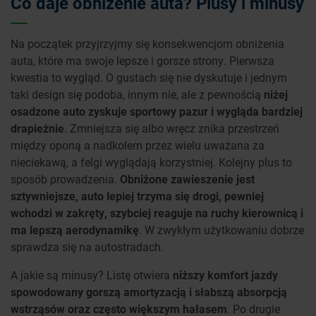
Co daje obniżenie auta? Plusy i minusy
Na początek przyjrzyjmy się konsekwencjom obniżenia
auta, które ma swoje lepsze i gorsze strony. Pierwsza
kwestia to wygląd. O gustach się nie dyskutuje i jednym
taki design się podoba, innym nie, ale z pewnością
niżej
osadzone auto zyskuje sportowy pazur i wygląda bardziej
drapieżnie
. Zmniejsza się albo wręcz znika przestrzeń
między oponą a nadkolem przez wielu uważana za
nieciekawą, a felgi wyglądają korzystniej. Kolejny plus to
sposób prowadzenia.
Obniżone zawieszenie jest
sztywniejsze, auto lepiej trzyma się drogi, pewniej
wchodzi w zakręty, szybciej reaguje na ruchy kierownicą i
ma lepszą aerodynamikę
. W zwykłym użytkowaniu dobrze
sprawdza się na autostradach.
A jakie są minusy? Listę otwiera
niższy komfort jazdy
spowodowany gorszą amortyzacją i słabszą absorpcją
wstrząsów oraz często większym hałasem
. Po drugie