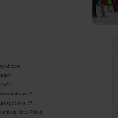
ograficzne
czego?
aczyć?
arto spróbować?
warto poświęcić?
otniska i lot z Polski