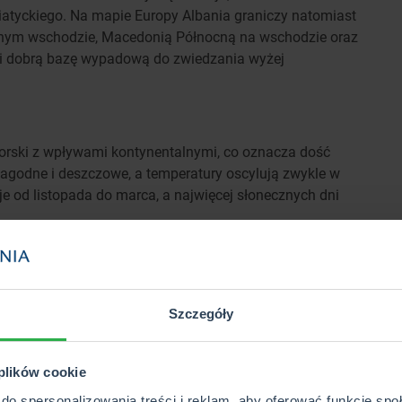
atyckiego. Na mapie Europy Albania graniczy natomiast
nym wschodzie, Macedonią Północną na wschodzie oraz
owi dobrą bazę wypadową do zwiedzania wyżej
orski z wpływami kontynentalnymi, co oznacza dość
łagodne i deszczowe, a temperatury oscylują zwykle w
e od listopada do marca, a najwięcej słonecznych dni
aturami od 15°C do 24°C, sporadyczne opady deszczu.
temperatury często przekraczają 30°C.
ątku, od 25°C we wrześniu do około 12°C w listopadzie,
Szczegóły
 od 5°C do 10°C, dużo deszczu, ale rzadkie mrozy.
 plików cookie
do spersonalizowania treści i reklam, aby oferować funkcje sp