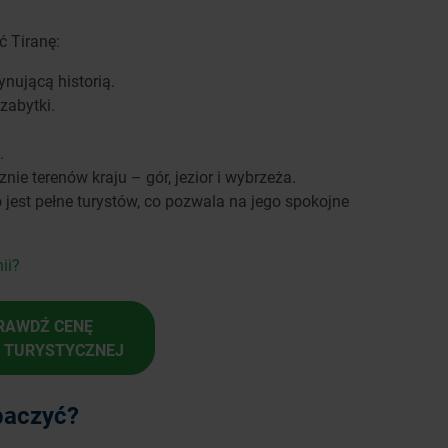
ć Tiranę:
nującą historią.
 zabytki.
.
ie terenów kraju – gór, jezior i wybrzeża.
 jest pełne turystów, co pozwala na jego spokojne
ii?
RAWDŹ CENĘ
Y TURYSTYCZNEJ
obaczyć?