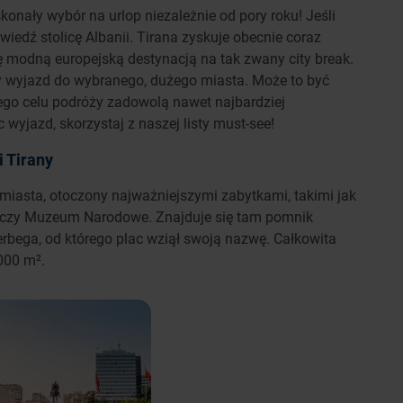
onały wybór na urlop niezależnie od pory roku! Jeśli
dwiedź stolicę Albanii. Tirana zyskuje obecnie coraz
ę modną europejską destynacją na tak zwany city break.
y wyjazd do wybranego, dużego miasta. Może to być
 tego celu podróży zadowolą nawet najbardziej
yjazd, skorzystaj z naszej listy must-see!
i Tirany
miasta, otoczony najważniejszymi zabytkami, takimi jak
 czy Muzeum Narodowe. Znajduje się tam pomnik
rbega, od którego plac wziął swoją nazwę. Całkowita
000 m².