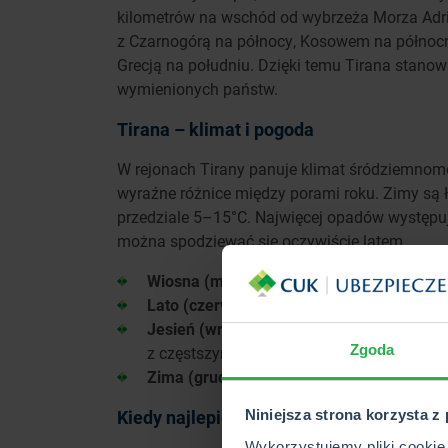
kilometrów na wschód od wybrzeża Morza Adri
z Czarnogórą na północy, Kosowem na północ
Grecją na południu. Dzięki temu Tirana stan
wymienionych państw.
Tirana – klimat i pogoda
W rejonach Tirany panuje klimat śródziemnom
wyraźne różnice między porami roku. Zimy są 
przedziale 5–15°C. Najwięcej opadów występuj
można spodziewać się oczywiście latem.
Wiosna (marzec-maj):
Łagodna, z temper
Lato (czerwiec-sierpień):
Gorące i suche, 
Jesień (wrzesień-listopad):
Ciepła na pocz
Zgoda
z częstszymi opadami.
Zima (grudzień-luty):
Łagodna, temperatury
Kiedy najlepiej pojechać do Tirany?
Niniejsza strona korzysta z
Wykorzystujemy pliki cookie 