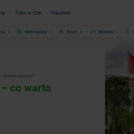
ady
Tylko w CUK
Placówki
róż
NNW szkolne
Rower
Motocykl
P
e – co warto zobaczyć?
e – co warto