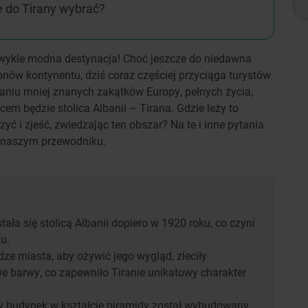
e do Tirany wybrać?
zwykle modna destynacja! Choć jeszcze do niedawna
onów kontynentu, dziś coraz częściej przyciąga turystów
aniu mniej znanych zakątków Europy, pełnych życia,
scem będzie stolica Albanii – Tirana. Gdzie leży to
ć i zjeść, zwiedzając ten obszar? Na te i inne pytania
 naszym przewodniku.
tała się stolicą Albanii dopiero w 1920 roku, co czyni
tu.
ze miasta, aby ożywić jego wygląd, zleciły
 barwy, co zapewniło Tiranie unikatowy charakter
 budynek w kształcie piramidy został wybudowany