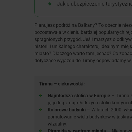
Jakie ubezpieczenie turystyczn
Planujesz podróż na Bałkany? To obecnie nie
pozostawała w cieniu bardziej popularnych rej
spragnionych przygód. Jeśli marzysz o odkryw
historii i unikalnego charakteru, idealnym miej
miasto? Dlaczego warto tam jechać? Co zobaczy
dotyczące wyjazdu do Tirany odpowiadamy w
Tirana – ciekawostki:
Najmłodsza stolica w Europie
– Tirana s
ją jedną z najmłodszych stolic kontynen
Kolorowe budynki
– W latach 2000. wład
pomalowanie wielu budynków w jaskrawe
wizualny.
Piramida w centrum miasta
– Nietypowy