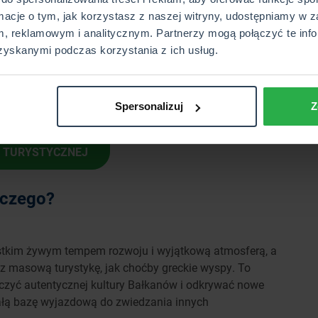
nniki pogodowe,
najlepszym czasem na wycieczkę do
rmacje o tym, jak korzystasz z naszej witryny, udostępniamy w z
sna jesień (wrzesień-październik)
, gdy temperatury są
, reklamowym i analitycznym. Partnerzy mogą połączyć te info
 tych okresach ruch turystyczny jest również mniejszy, a
zyskanymi podczas korzystania z ich usług.
zycie sezonu letniego. Latem miasto jest gorące i
 mogą występować częste deszcze. Wiosna i jesień to
i wypoczynku.
Spersonalizuj
Z
RAWDŹ CENĘ
Y TURYSTYCZNEJ
aczego?
ystkim żywym tempem rozwoju i wyjątkową atmosferą, a
zez masową turystykę, jak choćby greckie wyspy. To
czyć autentycznej kultury Bałkanów i odkrywać nowe
ałą bazę wyjazdową do zwiedzania innych