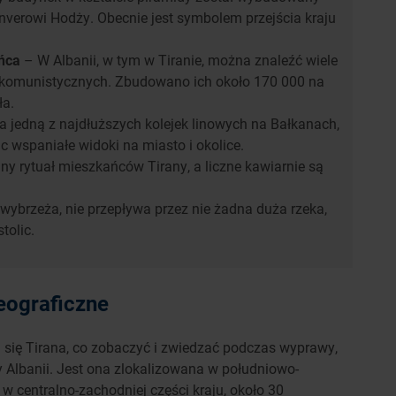
verowi Hodży. Obecnie jest symbolem przejścia kraju
ńca
– W Albanii, w tym w Tiranie, można znaleźć wiele
komunistycznych. Zbudowano ich około 170 000 na
ła.
 jedną z najdłuższych kolejek linowych na Bałkanach,
c wspaniałe widoki na miasto i okolice.
ny rytuał mieszkańców Tirany, a liczne kawiarnie są
wybrzeża, nie przepływa przez nie żadna duża rzeka,
tolic.
geograficzne
 się Tirana, co zobaczyć i zwiedzać podczas wyprawy,
 Albanii. Jest ona zlokalizowana w południowo-
w centralno-zachodniej części kraju, około 30