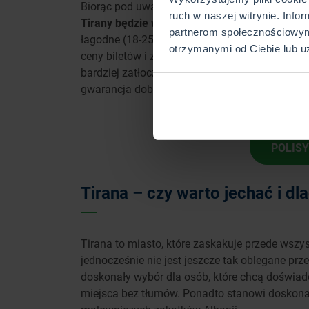
Biorąc pod uwagę wspomniane wcześniej czy
ruch w naszej witrynie. Info
Tirany będzie wiosna (kwiecień-maj) lub wcze
partnerom społecznościowym
łagodne (18-25°C) i występuje mniej opadów. W
otrzymanymi od Ciebie lub u
ceny biletów i zakwaterowania niższe niż w szc
bardziej zatłoczone, a zimą – choć łagodną –
gwarancja dobrych warunków do zwiedzania 
SP
POLIS
Tirana – czy warto jechać i dl
Tirana to miasto, które zaskakuje przede wsz
jednocześnie nie jest jeszcze tak oblegane pr
doskonały wybór dla osób, które chcą doświad
miejsca bez tłumów. Ponadto stanowi doskon