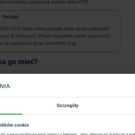
i od momentu uzyskania wyniku testu PCR.
Uwaga!
ID-19 to takie, które przyjęły dwie dawki preparatu
hnson & Johnson). Przed wyjazdem warto sprawdzić,
ia są uznawane przez konkretny kraj.
ba go mieć?
nić podróżowanie po Unii Europejskiej. Czy będą
nformacji na ten temat jeszcze nie ma, jednak trwają
pienie na COVID-19 często zwalnia z obowiązku
testu. Wystarczy pokazać paszport covidowy z
Szczegóły
ych, proces sprawdzania podróżujących przez służby
otwierdzenie, że dana osoba nie stanowi zagrożenia
 plików cookie
do spersonalizowania treści i reklam, aby oferować funkcje sp