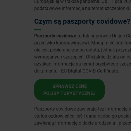
Europejskiej w trakcie pandemii. Od 1 lipca 20
podstawowe informacje na temat szczepionki. 
Czym są paszporty covidowe?
Paszporty covidowe
to tak naprawdę Unijne Ce
przeciwko koronawirusowi. Mogą mieć one form
nie jest pobierana żadna opłata, jednak przydzi
wymaganych szczepień. Oficjalnie działa on od
uzyskać informacje na temat przebytego szczep
dokumentu - EU Digital COVID Certificate.
SPRAWDŹ CENĘ
POLISY TURYSTYCZNEJ
Paszporty covidowe zawierają też informację o
status ozdrowieńca, jeśli dana osoba go posiad
zawierają informację o dacie urodzenia i przeb