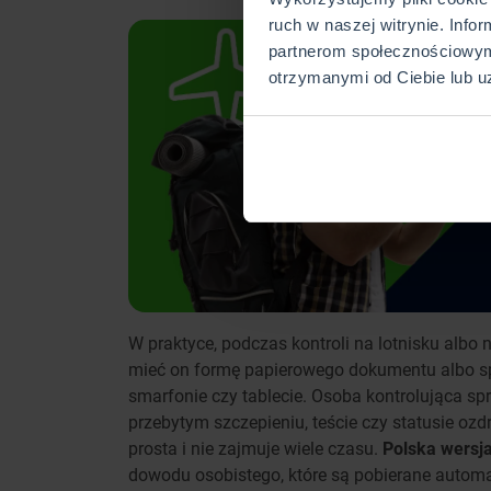
ruch w naszej witrynie. Info
partnerom społecznościowym
otrzymanymi od Ciebie lub u
W praktyce, podczas kontroli na lotnisku albo
mieć on formę papierowego dokumentu albo sp
smarfonie czy tablecie. Osoba kontrolująca s
przebytym szczepieniu, teście czy statusie ozd
prosta i nie zajmuje wiele czasu.
Polska wersja
dowodu osobistego, które są pobierane automa