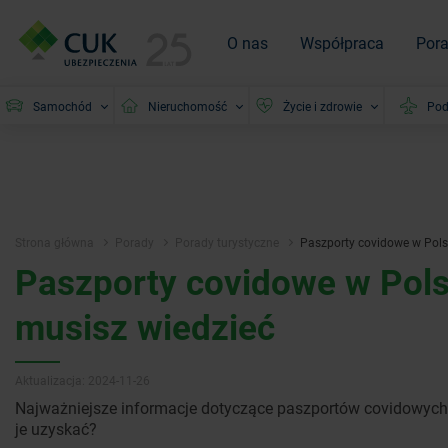
O nas
Współpraca
Por
Samochód
Nieruchomość
Życie i zdrowie
Pod
Strona główna
Porady
Porady turystyczne
Paszporty covidowe w Polsc
Paszporty covidowe w Pols
musisz wiedzieć
Aktualizacja: 2024-11-26
Najważniejsze informacje dotyczące paszportów covidowych 
je uzyskać?