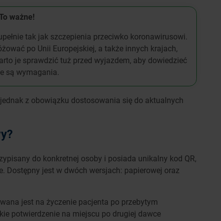
To ważne!
upełnie tak jak szczepienia przeciwko koronawirusowi.
ować po Unii Europejskiej, a także innych krajach,
rto je sprawdzić tuż przed wyjazdem, aby dowiedzieć
kie są wymagania.
 jednak z obowiązku dostosowania się do aktualnych
wy?
rzypisany do konkretnej osoby i posiada unikalny kod QR,
e. Dostępny jest w dwóch wersjach: papierowej oraz
ana jest na życzenie pacjenta po przebytym
kie potwierdzenie na miejscu po drugiej dawce