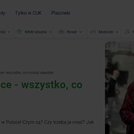
ady
Tylko w CUK
Placówki
róż
NNW szkolne
Rower
Motocykl
P
e - wszystko, co musisz wiedzieć
ce - wszystko, co
w Polsce! Czym są? Czy trzeba je mieć? Jak