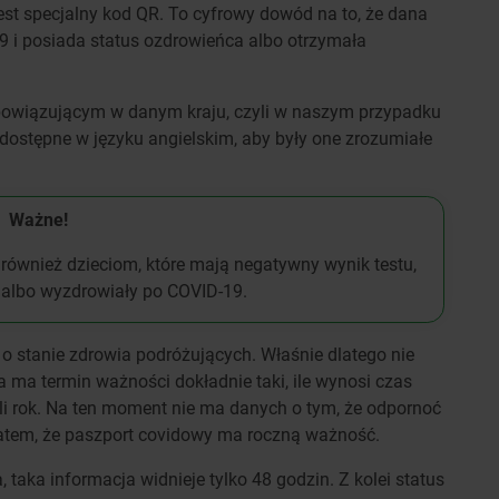
 specjalny kod QR. To cyfrowy dowód na to, że dana
9 i posiada status ozdrowieńca albo otrzymała
owiązującym w danym kraju, czyli w naszym przypadku
ą dostępne w języku angielskim, aby były one zrozumiałe
Ważne!
e również dzieciom, które mają negatywny wynik testu,
 albo wyzdrowiały po COVID-19.
 o stanie zdrowia podróżujących. Właśnie dlatego nie
 ma termin ważności dokładnie taki, ile wynosi czas
li rok. Na ten moment nie ma danych o tym, że odpornoć
ę zatem, że paszport covidowy ma roczną ważność.
 taka informacja widnieje tylko 48 godzin. Z kolei status