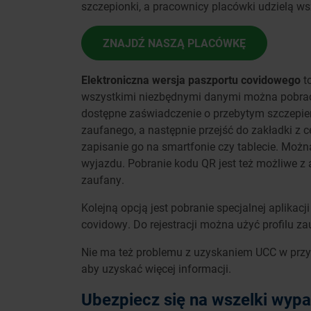
szczepionki, a pracownicy placówki udzielą ws
ZNAJDŹ NASZĄ PLACÓWKĘ
Elektroniczna wersja paszportu covidowego
to
wszystkimi niezbędnymi danymi można pobrać z
dostępne zaświadczenie o przebytym szczepieni
zaufanego, a następnie przejść do zakładki z c
zapisanie go na smartfonie czy tablecie. Moż
wyjazdu. Pobranie kodu QR jest też możliwe z a
zaufany.
Kolejną opcją jest pobranie specjalnej aplikacji
covidowy. Do rejestracji można użyć profilu z
Nie ma też problemu z uzyskaniem UCC w przy
aby uzyskać więcej informacji.
Ubezpiecz się na wszelki wyp