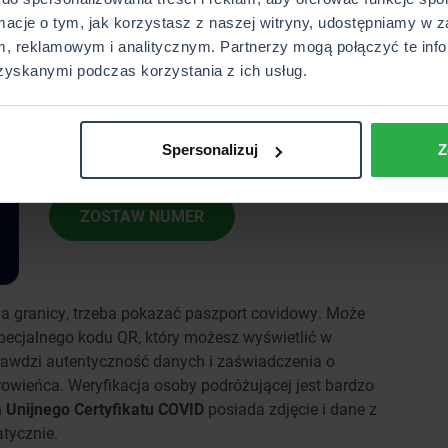
rmacje o tym, jak korzystasz z naszej witryny, udostępniamy w z
, reklamowym i analitycznym. Partnerzy mogą połączyć te info
Każda podróż niesie za sobą zarówno
zyskanymi podczas korzystania z ich usług.
niecodzienne i piękne przeżycia, jak i spore
ryzyko. Uszkodzony bagaż? Opóźniony lot?
Kradzież dokumentów? W CUK Ubezpieczenia
zabezpieczysz się na każdą ewentualność.
Spersonalizuj
Z
ZOSTAW NUMER
 na granicy, trzeba pokazać paszport covidowy. Może
ecjalnego kodu QR, który możesz wyświetlić w
prawdzi autentyczność danych i zaświadczenia o
rowieńca. Weryfikacja osoby podróżującej jest bardzo
 Unijnego Certyfikatu COVID
posiada zdjęcie i dane z
tycznie.