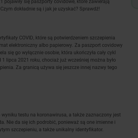
21 pojawiły się paszporty covidowe, które zawierają
Czym dokładnie są i jak je uzyskać? Sprawdź!
rtyfikaty COVID, które są potwierdzeniem szczepienia
at elektroniczny albo papierowy. Za paszport covidowy
ela się go wyłącznie osobie, która ukończyła cały cykl
 1 lipca 2021 roku, chociaż już wcześniej można było
ienia. Za granicą używa się jeszcze innej nazwy tego
 wyniku testu na koronawirusa, a także zaznaczony jest
a. Nie da się ich podrobić, ponieważ są one imienne i
ytym szczepieniu, a także unikalny identyfikator.