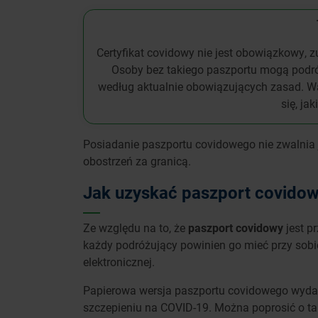
Certyfikat covidowy nie jest obowiązkowy, z
Osoby bez takiego paszportu mogą podróż
według aktualnie obowiązujących zasad. Wa
się, ja
Posiadanie paszportu covidowego nie zwalnia
obostrzeń za granicą.
Jak uzyskać paszport covido
Ze względu na to, że
paszport covidowy
jest p
każdy podróżujący powinien go mieć przy sobi
elektronicznej.
Papierowa wersja paszportu covidowego wydaw
szczepieniu na COVID-19. Można poprosić o ta