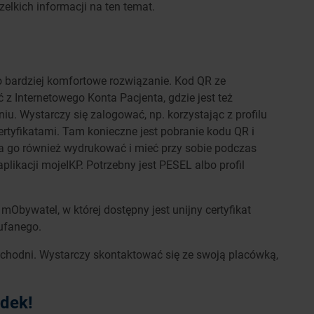
zelkich informacji na ten temat.
 bardziej komfortowe rozwiązanie. Kod QR ze
 Internetowego Konta Pacjenta, gdzie jest też
u. Wystarczy się zalogować, np. korzystając z profilu
ertyfikatami. Tam konieczne jest pobranie kodu QR i
na go również wydrukować i mieć przy sobie podczas
plikacji mojeIKP. Potrzebny jest PESEL albo profil
 mObywatel, w której dostępny jest unijny certyfikat
aufanego.
chodni. Wystarczy skontaktować się ze swoją placówką,
adek!