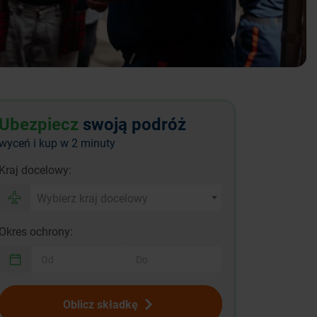
Ubezpiecz
swoją podróż
wyceń i kup w 2 minuty
Kraj docelowy:
Wybierz kraj docelowy
Okres ochrony:
Oblicz składkę