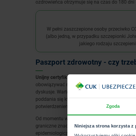
ozdrowieńca otrzymuje się na czas do 180 dn
W pełni zaszczepione osoby przeciwko COV
(albo jedną, w przypadku szczepionki Jo
jakiego rodzaju szczepien
Paszport zdrowotny - czy trze
Unijny certyfikat covidowy
ma znacznie uspraw
obowiązywać na całym świecie? Potwierdzonej i
dyskusje. Warto zaznaczyć, że przebyte szcze
poddania się kwarantannie albo wykonywania 
potwierdzeniem.
Zgoda
Od momentu wprowadzenia paszportów covidow
graniczne znacznie się usprawni. Jest to też p
Niniejsza strona korzysta z
epidemiologicznego.
Wykorzystujemy pliki cookie 