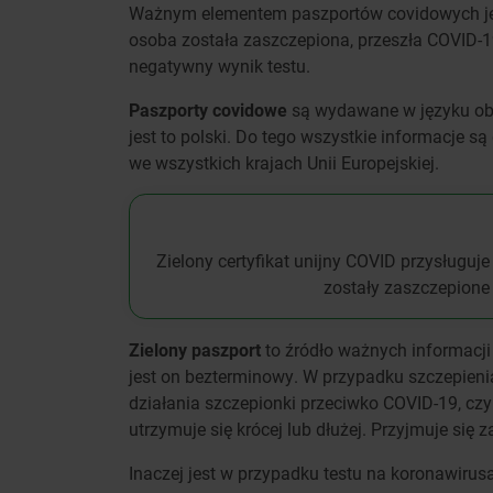
Ważnym elementem paszportów covidowych jest
osoba została zaszczepiona, przeszła COVID-1
negatywny wynik testu.
Paszporty covidowe
są wydawane w języku ob
jest to polski. Do tego wszystkie informacje s
we wszystkich krajach Unii Europejskiej.
Zielony certyfikat unijny COVID przysługuj
zostały zaszczepione
Zielony paszport
to źródło ważnych informacji
jest on bezterminowy. W przypadku szczepienia
działania szczepionki przeciwko COVID-19, czy
utrzymuje się krócej lub dłużej. Przyjmuje si
Inaczej jest w przypadku testu na koronawirusa,