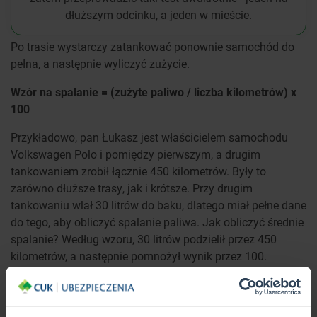
dłuższym odcinku, a jeden w mieście.
Po trasie wystarczy zatankować ponownie samochód do
pełna, a następnie wyliczyć zużycie.
Wzór na spalanie = (zużyte paliwo / liczba kilometrów) x
100
Przykładowo, pan Łukasz jest właścicielem samochodu
Volkswagen Polo i pomiędzy pierwszym, a drugim
tankowaniem zrobił łącznie 450 kilometrów. Były to
zarówno dłuższe trasy, jak i krótsze. Przy drugim
tankowaniu wlał 30 litrów do baku, dlatego miał pełne dane
do tego, aby obliczyć spalanie paliwa. Jak obliczyć średnie
spalanie? Według wzoru, 30 litrów podzielił przez 450
kilometrów, a następnie pomnożył wynik przez 100.
Okazało się, że samochód palił przez ten czas 6,66 litra na
100 kilometrów.