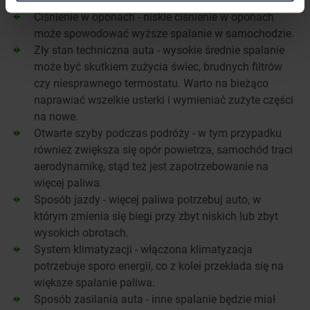
Ciśnienie w oponach - niskie ciśnienie w oponach
może spowodować wyższe spalanie w samochodzie.
Zły stan techniczna auta - wysokie średnie spalanie
może być skutkiem zużycia świec, brudnych filtrów
czy niesprawnego termostatu. Warto na bieżąco
naprawiać wszelkie usterki i wymieniać zużyte części
na nowe.
Otwarte szyby podczas podróży - w tym przypadku
również zwiększa się opór powietrza, samochód traci
aerodynamikę, stąd też jest zapotrzebowanie na
więcej paliwa.
Sposób jazdy - więcej paliwa potrzebuj auto, w
którym zmienia się biegi przy zbyt niskich lub zbyt
wysokich obrotach.
System klimatyzacji - włączona klimatyzacja
potrzebuje sporo energii, co z kolei przekłada się na
większe spalanie paliwa.
Sposób zasilania auta - inne spalanie będzie miał