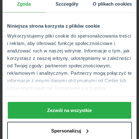
Zgoda
Szczegóły
O plikach cookies
ZNAJDŹ NASZĄ PLACÓWKĘ
Niniejsza strona korzysta z plików cookie
Co ma wpływ na spalanie samochodu?
Wykorzystujemy pliki cookie do spersonalizowania treści
i reklam, aby oferować funkcje społecznościowe i
Znając czynniki, które wpływają na spalanie paliwa, można
analizować ruch w naszej witrynie. Informacje o tym, jak
dostosować warunki jazdy. Wśród nich są:
korzystasz z naszej witryny, udostępniamy w zależności
Pojemność i moc silnika - średnie spalanie jest
od Twojej zgody: partnerom społecznościowym,
zależne od konkretnego modelu auta. Wysoka
reklamowym i analitycznym. Partnerzy mogą połączyć te
pojemność silnika ma większe zapotrzebowanie na
informacje z innymi danymi otrzymanymi od Ciebie lub
paliwo.
uzyskanymi podczas korzystania z ich usług.
Obciążenie samochodu - im więcej bagaży i
wyposażenia auta, tym więcej paliwa może spalać.
Dotyczy to nie tylko walizek, toreb czy osób, ale
Zezwól na wszystkie
również boksów czy bagażników dachowych.
Wszystko, co zwiększa opór powietrza, skutkuje
Spersonalizuj
większym poborem paliwa. To z kolei przekłada się
na spalanie samochodu na danej trasie.