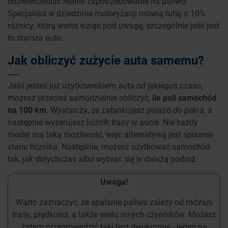
odzwierciedlać realne zapotrzebowanie na paliwo.
Specjaliści w dziedzinie motoryzacji mówią tutaj o 10%
różnicy, którą warto wziąć pod uwagę, szczególnie jeśli jest
to starsze auto.
Jak obliczyć zużycie auta samemu?
Jeśli jesteś już użytkownikiem auta od jakiegoś czasu,
możesz przecież samodzielnie obliczyć,
ile pali samochód
na 100 km
. Wystarczy, że zatankujesz pojazd do pełna, a
następnie wyzerujesz licznik trasy w aucie. Nie każdy
model ma taką możliwość, więc alternatywą jest spisanie
stanu licznika. Następnie, możesz użytkować samochód
tak, jak dotychczas albo wybrać się w dalszą podróż.
Uwaga!
Warto zaznaczyć, że spalanie paliwa zależy od rodzaju
trasy, prędkości, a także wielu innych czynników. Możesz
zatem przeprowadzić taki test dwukrotnie - jeden na