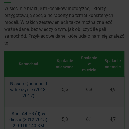
W sieci nie brakuje miłośników motoryzacji, którzy
przygotowują specjalne raporty na temat konkretnych
modeli. W takich zestawieniach także można znaleźć
ważne dane, bez wiedzy o tym, jak obliczyć ile pali
samochód. Przykładowe dane, które udało nam się znaleźć
to:
Spalanie
Spalanie
Spalanie
Samochód
w
mieszane
na trasie
mieście
Nissan Qashqai III
5,6
6,9
4,9
w benzynie (2013-
2017)
Audi A4 B8 (II) w
5,3
6,1
4,7
dieslu (2012-2015)
2.0 TDI 143 KM