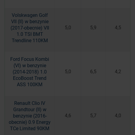
Volskwagen Golf
VII (II) w benzynie
5,0
5,9
4,5
(2017-obecnie) VII
1.0 TSI BMT
Trendline 110KM
Ford Focus Kombi
(VI) w benzynie
5,0
6,5
4,2
(2014-2018) 1.0
EcoBoost Trend
ASS 100KM
Renault Clio IV
Grandtour (II) w
4,6
5,7
4,0
benzynie (2016-
obecnie) 0.9 Energy
TCe Limited 90KM