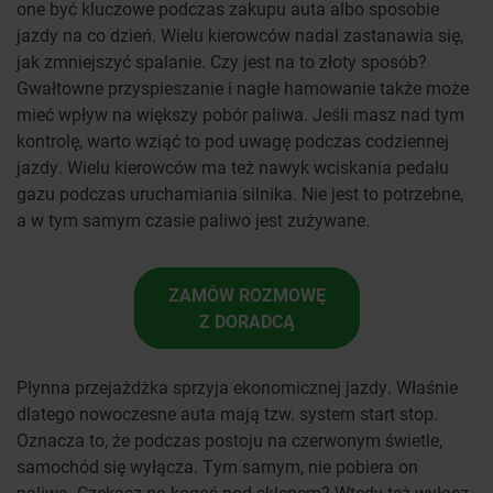
one być kluczowe podczas zakupu auta albo sposobie
jazdy na co dzień. Wielu kierowców nadal zastanawia się,
jak zmniejszyć spalanie. Czy jest na to złoty sposób?
Gwałtowne przyspieszanie i nagłe hamowanie także może
mieć wpływ na większy pobór paliwa. Jeśli masz nad tym
kontrolę, warto wziąć to pod uwagę podczas codziennej
jazdy. Wielu kierowców ma też nawyk wciskania pedału
gazu podczas uruchamiania silnika. Nie jest to potrzebne,
a w tym samym czasie paliwo jest zużywane.
ZAMÓW ROZMOWĘ
Z DORADCĄ
Płynna przejażdżka sprzyja ekonomicznej jazdy. Właśnie
dlatego nowoczesne auta mają tzw. system start stop.
Oznacza to, że podczas postoju na czerwonym świetle,
samochód się wyłącza. Tym samym, nie pobiera on
paliwa. Czekasz na kogoś pod sklepem? Wtedy też wyłącz