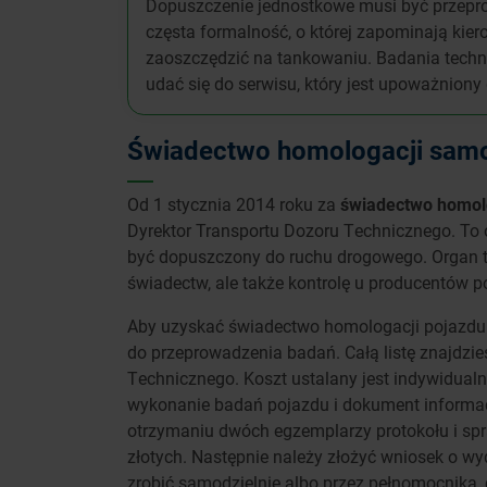
Dopuszczenie jednostkowe musi być przep
częsta formalność, o której zapominają kier
zaoszczędzić na tankowaniu. Badania techni
udać się do serwisu, który jest upoważnion
Świadectwo homologacji samo
Od 1 stycznia 2014 roku za
świadectwo homol
Dyrektor Transportu Dozoru Technicznego. To
być dopuszczony do ruchu drogowego. Organ te
świadectw, ale także kontrolę u producentów 
Aby uzyskać świadectwo homologacji pojazdu o
do przeprowadzenia badań. Całą listę znajdzie
Technicznego. Koszt ustalany jest indywidualn
wykonanie badań pojazdu i dokument informacy
otrzymaniu dwóch egzemplarzy protokołu i sp
złotych. Następnie należy złożyć wniosek o w
zrobić samodzielnie albo przez pełnomocnika, 