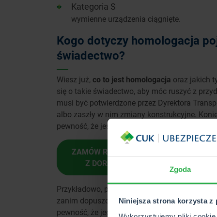
Kategoria S
wymienne urządzenia ciągnięte.
Kogo dotyczy homologacja poj
świadectwo?
Wiesz już,
co to jest homologacja
oraz jakich 
się o takie świadectwo, aby móc ruszyć z pr
musi być potwierdzone przez Dyrektora Transp
albo zaszły w nim zmiany konstrukcyjne. Koni
pewność, że jest on zgodny z określonymi no
ZAMÓW ROZMOWĘ
Z DORADCĄ
Zgoda
Przykładowo, producenci nowych aut osobow
zanim dopuszczą go do sprzedaży w swoim sal
Niniejsza strona korzysta z
pewność, że jego konstrukcja jest zgodna z w
Wykorzystujemy pliki cookie 