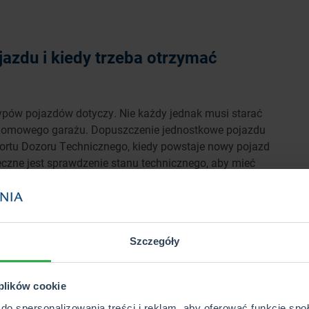
azdu i kiedy trzeba otrzymać
typów pojazdów dotyczy. Nie każdy jednak musi starać
zydomowego garażu. Dopuszczenie jednostkowe pojazdu
ortu Dozoru Technicznego, kiedy powstaje nowy pojazd
eczne jest sprawdzenie stanu technicznego, aby mieć
rmami.
Szczegóły
ych, muszą posiadać
świadectwo homologacji pojazdu
,
onie. W praktyce, kupując samochód z salonu, masz
 plików cookie
ytycznymi technicznymi i pozwala na bezpieczne
do spersonalizowania treści i reklam, aby oferować funkcje sp