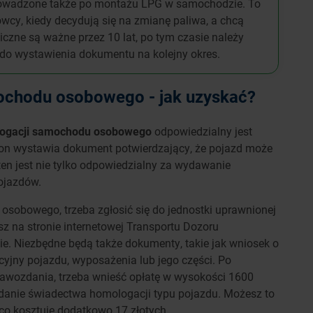
rowadzone także po montażu LPG w samochodzie. To
owcy, kiedy decydują się na zmianę paliwa, a chcą
czne są ważne przez 10 lat, po tym czasie należy
y do wystawienia dokumentu na kolejny okres.
chodu osobowego - jak uzyskać?
ogacji samochodu osobowego
odpowiedzialny jest
 on wystawia dokument potwierdzający, że pojazd może
n jest nie tylko odpowiedzialny za wydawanie
pojazdów.
sobowego, trzeba zgłosić się do jednostki uprawnionej
sz na stronie internetowej Transportu Dozoru
ie. Niezbędne będą także dokumenty, takie jak wniosek o
jny pojazdu, wyposażenia lub jego części. Po
rawozdania, trzeba wnieść opłatę w wysokości 1600
ydanie świadectwa homologacji typu pojazdu. Możesz to
co kosztuje dodatkowo 17 złotych.