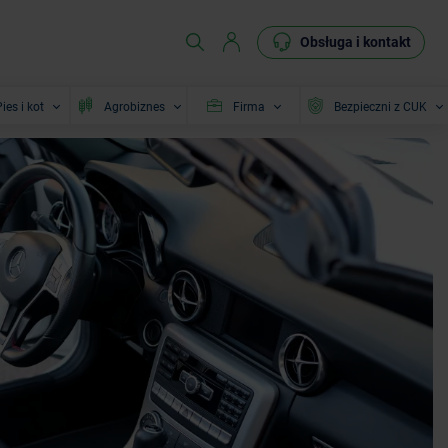
Obsługa i kontakt
ies i kot
Agrobiznes
Firma
Bezpieczni z CUK