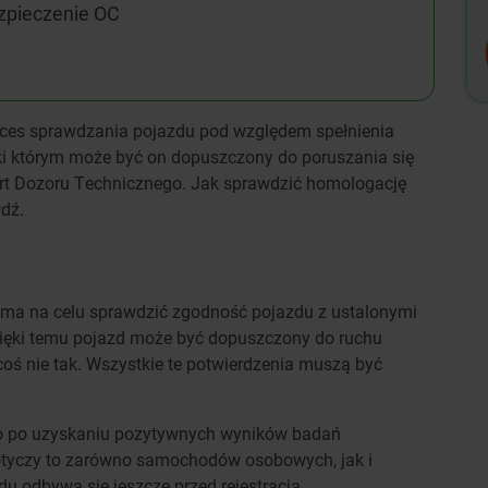
zpieczenie OC
oces sprawdzania pojazdu pod względem spełnienia
ki którym może być on dopuszczony do poruszania się
ort Dozoru Technicznego. Jak sprawdzić homologację
dź.
y ma na celu sprawdzić zgodność pojazdu z ustalonymi
ięki temu pojazd może być dopuszczony do ruchu
coś nie tak. Wszystkie te potwierdzenia muszą być
ro po uzyskaniu pozytywnych wyników badań
otyczy to zarówno samochodów osobowych, jak i
u odbywa się jeszcze przed rejestracją.