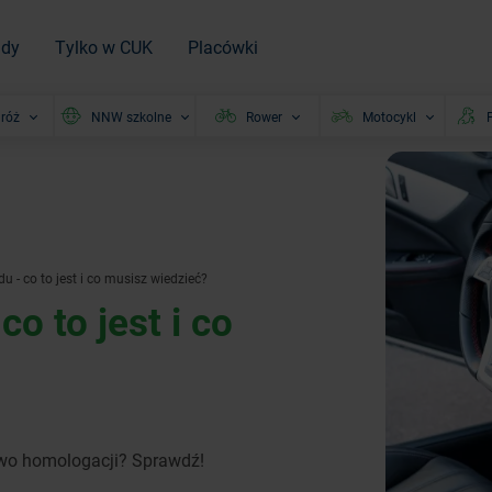
ady
Tylko w CUK
Placówki
róż
NNW szkolne
Rower
Motocykl
P
- co to jest i co musisz wiedzieć?
 to jest i co
wo homologacji? Sprawdź!