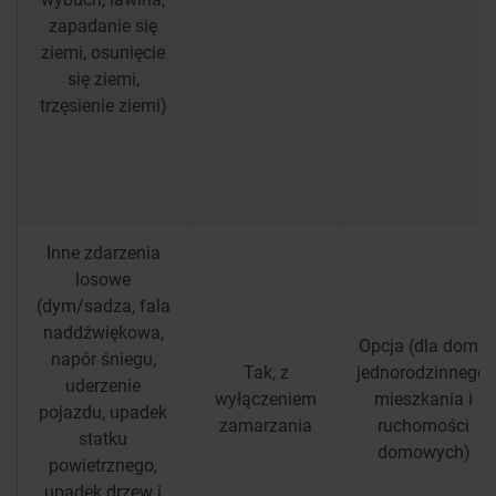
zapadanie się
ziemi, osunięcie
się ziemi,
trzęsienie ziemi)
Inne zdarzenia
losowe
(dym/sadza, fala
naddźwiękowa,
Opcja (dla domu
napór śniegu,
Tak, z
jednorodzinnego,
uderzenie
wyłączeniem
mieszkania i
pojazdu, upadek
zamarzania
ruchomości
statku
domowych)
powietrznego,
upadek drzew i