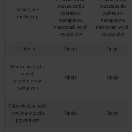
rozszerzeniu
rozszerzeniu
Assistance
zakresu o
zakresu o
medyczny
następstwa
następstwa
nieszczęśliwych
nieszczęśliwych
wypadków
wypadków
Zalania
Opcja
Opcja
Stłuczenie szyb i
innych
Opcja
Opcja
przedmiotów
szklanych
Odpowiedzialność
cywilna w życiu
Opcja
Opcja
prywatnym