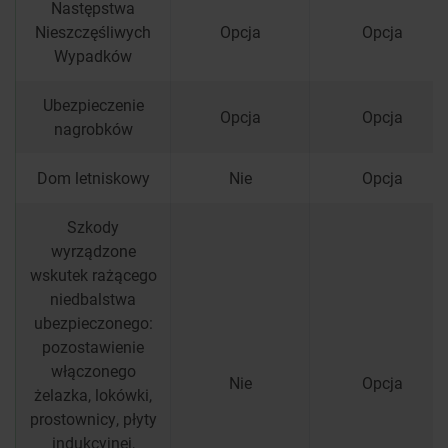
Następstwa
Nieszczęśliwych
Opcja
Opcja
Wypadków
Ubezpieczenie
Opcja
Opcja
nagrobków
Dom letniskowy
Nie
Opcja
Szkody
wyrządzone
wskutek rażącego
niedbalstwa
ubezpieczonego:
pozostawienie
włączonego
Nie
Opcja
żelazka, lokówki,
prostownicy, płyty
indukcyjnej,