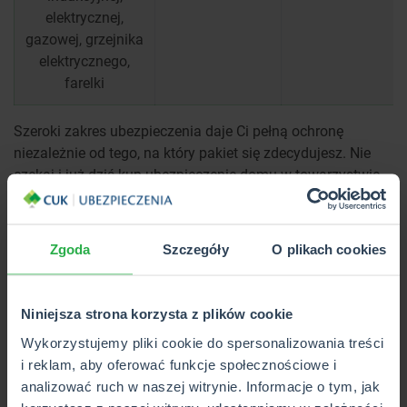
elektrycznej,
gazowej, grzejnika
elektrycznego,
farelki
Szeroki zakres ubezpieczenia daje Ci pełną ochronę
niezależnie od tego, na który pakiet się zdecydujesz. Nie
czekaj i już dziś kup ubezpieczenie domu w towarzystwie
AGRO Ubezpieczenia.
Zamów rozmowę
Zgoda
Szczegóły
O plikach cookies
Niniejsza strona korzysta z plików cookie
Kup w placówce
Wykorzystujemy pliki cookie do spersonalizowania treści
i reklam, aby oferować funkcje społecznościowe i
AGRO Ubezpieczenia – dodatki
analizować ruch w naszej witrynie. Informacje o tym, jak