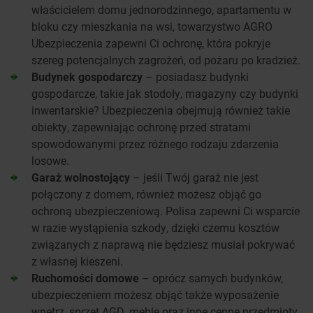
właścicielem domu jednorodzinnego, apartamentu w
bloku czy mieszkania na wsi, towarzystwo AGRO
Ubezpieczenia zapewni Ci ochronę, która pokryje
szereg potencjalnych zagrożeń, od pożaru po kradzież.
Budynek gospodarczy
– posiadasz budynki
gospodarcze, takie jak stodoły, magazyny czy budynki
inwentarskie? Ubezpieczenia obejmują również takie
obiekty, zapewniając ochronę przed stratami
spowodowanymi przez różnego rodzaju zdarzenia
losowe.
Garaż wolnostojący
– jeśli Twój garaż nie jest
połączony z domem, również możesz objąć go
ochroną ubezpieczeniową. Polisa zapewni Ci wsparcie
w razie wystąpienia szkody, dzięki czemu kosztów
związanych z naprawą nie będziesz musiał pokrywać
z własnej kieszeni.
Ruchomości domowe
– oprócz samych budynków,
ubezpieczeniem możesz objąć także wyposażenie
wnętrz, sprzęt AGD, meble oraz inne cenne przedmioty