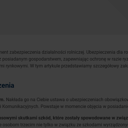
ment zabezpieczenia działalności rolniczej. Ubezpieczenia dla
 z posiadanym gospodarstwem, zapewniając ochronę w razie ry
nami rynkowymi. W tym artykule przedstawiamy szczegółowy za
zenia
ym.
Nakłada go na Ciebie ustawa o ubezpieczeniach obowiązk
li Komunikacyjnych. Powstaje w momencie objęcia w posiadan
nansowymi skutkami szkód, które zostały spowodowane w zwią
sobom trzecim nie tylko w związku ze szkodami wyrządzonymi p