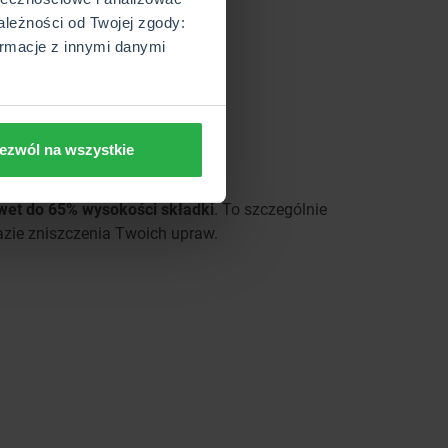
ależności od Twojej zgody:
rmacje z innymi danymi
ezwól na wszystkie
wet do 65% wysokości składki
. To szczególnie
azie zniszczenia Twoich upraw.