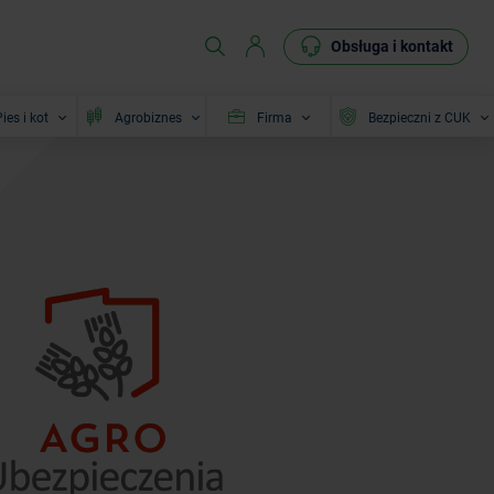
Obsługa i kontakt
ies i kot
Agrobiznes
Firma
Bezpieczni z CUK