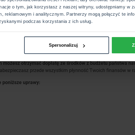
rmacje o tym, jak korzystasz z naszej witryny, udostępniamy w z
, reklamowym i analitycznym. Partnerzy mogą połączyć te info
zyskanymi podczas korzystania z ich usług.
Spersonalizuj
Z
h możesz otrzymać dopłatę ze środków z budżetu państwa na
zabezpieczasz przede wszystkim płynność Twoich finansów w r
e poniższe uprawy: