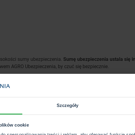
sokości sumy ubezpieczenia.
Sumę ubezpieczenia ustala się 
stwem AGRO Ubezpieczenia, by czuć się bezpiecznie.
 od AGRO Ubezpieczenia
ę w zależności od wybranego pakietu ubezpieczenia. Ochrona
Szczegóły
 plików cookie
do spersonalizowania treści i reklam, aby oferować funkcje sp