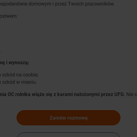
gospodarstwie domowym i przez Twoich pracowników.
ępstwem:
.
wę i wynoszą:
 szkód na osobie;
u szkód w mieniu.
ia OC rolnika wiąże się z karami nałożonymi przez UFG
. Nie 
Zamów rozmowę