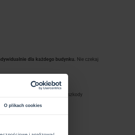
indywidualnie dla każdego budynku.
Nie czekaj
 upraw rolnych może obejmować szkody
O plikach cookies
ołecznościowe i analizować