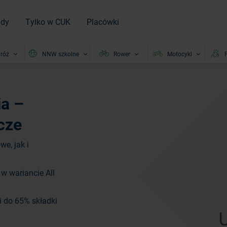
ady
Tylko w CUK
Placówki
róż
NNW szkolne
Rower
Motocykl
P
a –
cze
e, jak i
w wariancie All
i do 65% składki