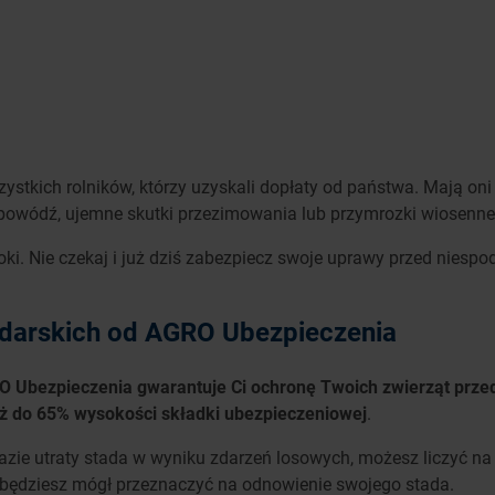
ystkich rolników, którzy uzyskali dopłaty od państwa. Mają o
owódź, ujemne skutki przezimowania lub przymrozki wiosenne
oki. Nie czekaj i już dziś zabezpiecz swoje uprawy przed niesp
odarskich od AGRO Ubezpieczenia
 Ubezpieczenia gwarantuje Ci ochronę Twoich zwierząt prze
aż do 65% wysokości składki ubezpieczeniowej
.
zie utraty stada w wyniku zdarzeń losowych, możesz liczyć na 
będziesz mógł przeznaczyć na odnowienie swojego stada.