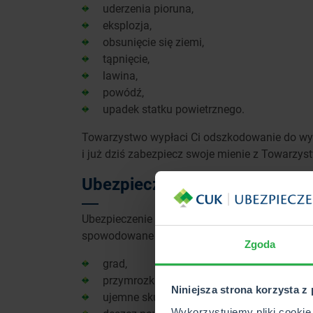
uderzenia pioruna,
eksplozja,
obsunięcie się ziemi,
tąpnięcie,
lawina,
powódź,
upadek statku powietrznego.
Towarzystwo wypłaci Ci odszkodowanie do wy
i już dziś zabezpiecz swoje mienie z Towarzy
Ubezpieczenie upraw rolnych
Ubezpieczenie upraw rolnych zapewnia ochron
spowodowane przez:
Zgoda
grad,
przymrozki wiosenne,
Niniejsza strona korzysta z
ujemne skutki przezimowania,
Wykorzystujemy pliki cookie 