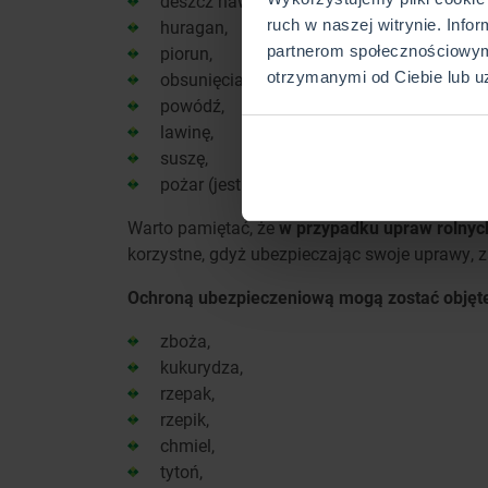
deszcz nawalny,
ruch w naszej witrynie. Info
huragan,
partnerom społecznościowym
piorun,
otrzymanymi od Ciebie lub u
obsunięcia się ziemi,
powódź,
lawinę,
suszę,
pożar (jest to ubezpieczenie niedotowane).
Warto pamiętać, że
w przypadku upraw rolnyc
korzystne, gdyż ubezpieczając swoje uprawy, 
Ochroną ubezpieczeniową mogą zostać objęt
zboża,
kukurydza,
rzepak,
rzepik,
chmiel,
tytoń,