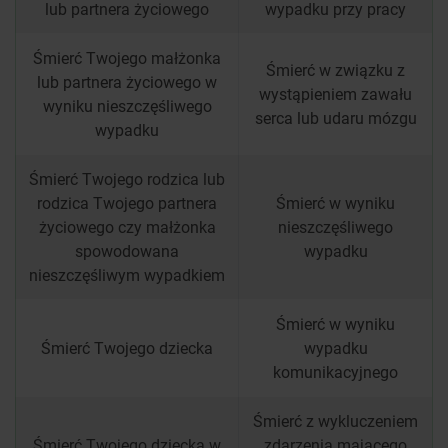
lub partnera życiowego
wypadku przy pracy
Śmierć Twojego małżonka
Śmierć w związku z
lub partnera życiowego w
wystąpieniem zawału
wyniku nieszczęśliwego
serca lub udaru mózgu
wypadku
Śmierć Twojego rodzica lub
rodzica Twojego partnera
Śmierć w wyniku
życiowego czy małżonka
nieszczęśliwego
spowodowana
wypadku
nieszczęśliwym wypadkiem
Śmierć w wyniku
Śmierć Twojego dziecka
wypadku
komunikacyjnego
Śmierć z wykluczeniem
Śmierć Twojego dziecka w
zdarzenia mającego