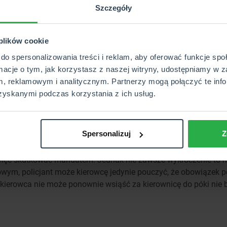
Szczegóły
w
 plików cookie
 policja, Inspektorat Transportu Drogowego oraz straż granic
ej Ewidencji Pojazdów i Kierowców 2.0. Niezbędne jest jednak
do spersonalizowania treści i reklam, aby oferować funkcje sp
enia się stosowania tych przepisów.
rmacje o tym, jak korzystasz z naszej witryny, udostępniamy w z
, reklamowym i analitycznym. Partnerzy mogą połączyć te info
lko sprawdzić, ale i zatrzymać dowód rejestracyjny pojazdu. W
zyskanymi podczas korzystania z ich usług.
powiednia informacja. Zwrot dokumentu także nastąpi wirtualni
Spersonalizuj
Z
ęc skutkować mandatem. Jednak nie zawsze wykroczenie to mu
wym, policjant może kierowcę jedynie pouczyć, że obowiązek p
i kierowca nie może ponownie wsiąść za kierownicę do póki nie b