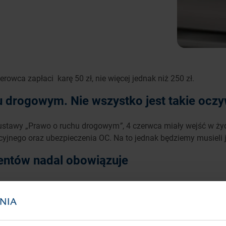
rowca zapłaci karę 50 zł, nie więcej jednak niż 250 zł.
 drogowym. Nie wszystko jest takie oczy
 ustawy „Prawo o ruchu drogowym
”
, 4 czerwca miały wejść w ż
cyjnego oraz ubezpieczenia OC. Na to jednak będziemy musieli 
ntów nadal obowiązuje
posiadania przy sobie wszystkich dokumentów. Jednak na ten m
racyjnego i potwierdzenia zakupu polisy OC, ale kiedy wejdą w 
ta na drogach. Po uzyskaniu takiego potwierdzenia, zostanie wydany specjaln
miesiące po opublikowaniu tej informacji. Brak jednak jeszcze żadnej konkret