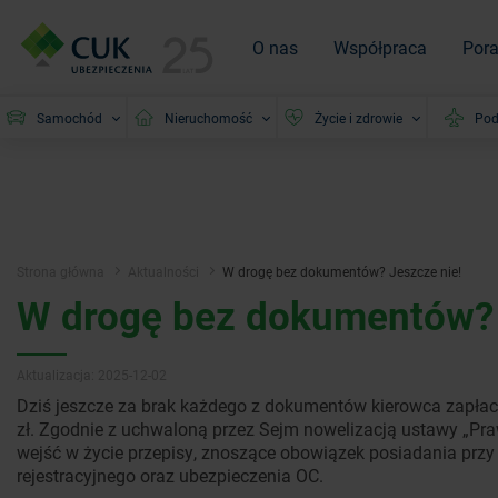
O nas
Współpraca
Por
Samochód
Nieruchomość
Życie i zdrowie
Pod
Strona główna
Aktualności
W drogę bez dokumentów? Jeszcze nie!
W drogę bez dokumentów? 
Aktualizacja: 2025-12-02
Dziś jeszcze za brak każdego z dokumentów kierowca zapłaci k
zł. Zgodnie z uchwaloną przez Sejm nowelizacją ustawy „Pr
wejść w życie przepisy, znoszące obowiązek posiadania prz
rejestracyjnego oraz ubezpieczenia OC.