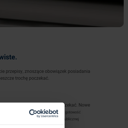
wiste.
ycie przepisy, znoszące obowiązek posiadania
jeszcze trochę poczekać.
oment musimy jeszcze trochę poczekać. Nowe
życie zależeć będzie
od tego, kiedy gotowość
y komunikat w Biuletynie Informacji Publicznej
nej daty.