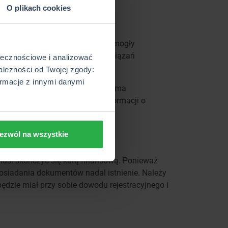
O plikach cookies
zna. Po zmianach służby te będą mogły
 wprowadzenie odpowiednich rozwiązań
ołecznościowe i analizować
ależności od Twojej zgody:
rmacje z innymi danymi
 takim przypadku, kierowca otrzyma
e – przez wymazanie z bazy informacji o
ezwól na wszystkie
si skończyć się karą finansową. Ponieważ
osiadania dokumentów nadal istnienie. Należy
ędzie miał przy sobie dowodu rejestracyjnego i