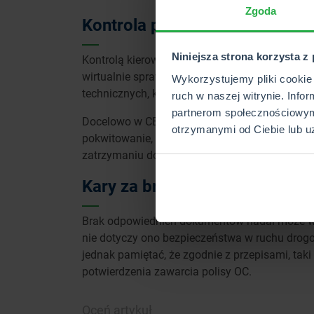
Zgoda
Kontrola pojazdów i kierowcó
Niniejsza strona korzysta z
Kontrolą kierowców w naszym kraju zajmuje się
wirtualnie sprawdzić dane pojazdu w Centraln
Wykorzystujemy pliki cookie 
technicznych, które stanowią przyczynę opóźni
ruch w naszej witrynie. Info
partnerom społecznościowym
Docelowo w CEPiK policjant będzie mógł nie ty
otrzymanymi od Ciebie lub u
pokwitowanie, a w bazie danych pojawi się od
zatrzymaniu dokumentu.
Kary za brak dokumentów
Brak odpowiednich dokumentów nadal może wi
nie dotyczy ono bezpieczeństwa w ruchu drogo
jednak pamiętać, że zgodnie z przepisami, tak
potwierdzenia zawarcia polisy OC.
Oceń artykuł