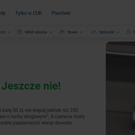
ady
Tylko w CUK
Placówki
róż
NNW szkolne
Rower
Motocykl
P
Jeszcze nie!
arę 50 zł, nie więcej jednak niż 250
awo o ruchu drogowym”, 4 czerwca miały
y sobie papierowych wersji dowodu