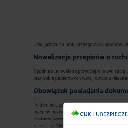
Dziś jeszcze za brak każdego z dokumentów kie
Nowelizacja przepisów o ruchu
Zgodnie z uchwaloną przez Sejm nowelizacją
przy sobie papierowych wersji dowodu rejestra
Obowiązek posiadania dokume
Faktem jest, że będziemy mogli jeździć bez 
przepisy pozwalają na jazdę bez dowodu rejest
potwierdzą wszystkie służby, które mogą kontrolować au
Ministerstwa Cyfryzacji, a same zmiany wejdą w życie 3 