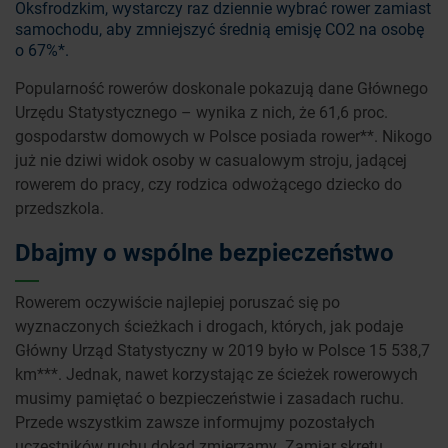
Oksfrodzkim, wystarczy raz dziennie wybrać rower zamiast
samochodu, aby zmniejszyć średnią emisję CO2 na osobę
o 67%*.
Popularność rowerów doskonale pokazują dane Głównego
Urzędu Statystycznego – wynika z nich, że 61,6 proc.
gospodarstw domowych w Polsce posiada rower**. Nikogo
już nie dziwi widok osoby w casualowym stroju, jadącej
rowerem do pracy, czy rodzica odwożącego dziecko do
przedszkola.
Dbajmy o wspólne bezpieczeństwo
Rowerem oczywiście najlepiej poruszać się po
wyznaczonych ścieżkach i drogach, których, jak podaje
Główny Urząd Statystyczny w 2019 było w Polsce 15 538,7
km***. Jednak, nawet korzystając ze ścieżek rowerowych
musimy pamiętać o bezpieczeństwie i zasadach ruchu.
Przede wszystkim zawsze informujmy pozostałych
uczestników ruchu dokąd zmierzamy. Zamiar skrętu