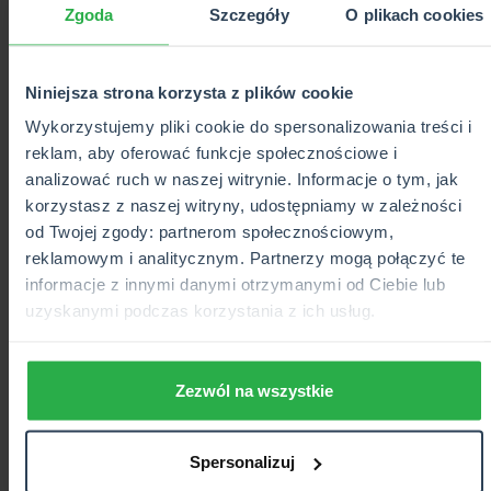
Zgoda
Szczegóły
O plikach cookies
złodzieja. Odpowiednie zabezpieczenia
przeciwkradzieżowe mogą zniechęcić potencjalnego
złodzieja, ale nie dają 100 procentowej ochrony przez
Niniejsza strona korzysta z plików cookie
kradzieżą. Dlatego warto pomyśleć o wykupieniu
ubezpieczenia roweru.
Wykorzystujemy pliki cookie do spersonalizowania treści i
reklam, aby oferować funkcje społecznościowe i
– Ubezpieczenie casco gwarantuje wypłatę
analizować ruch w naszej witrynie. Informacje o tym, jak
odszkodowania na wypadek uszkodzenia roweru, jak
korzystasz z naszej witryny, udostępniamy w zależności
również w przypadku kradzieży. Tutaj warto zwrócić
od Twojej zgody: partnerom społecznościowym,
uwagę, że ubezpieczenie od kradzieży działa także w
reklamowym i analitycznym. Partnerzy mogą połączyć te
przestrzeni miejskiej np. kradzież z ulicy czy stojaka
informacje z innymi danymi otrzymanymi od Ciebie lub
rowerowego. -
komentuje Anna Pawłowska-
uzyskanymi podczas korzystania z ich usług.
Kruzińska Dyrektor Marketingu CUK Ubezpieczenia.
- Z roku na rok obserwujemy, że świadomość
Zezwól na wszystkie
ubezpieczeniowa Polaków wzrasta i chętniej sięgamy
po niestandardowe ubezpieczenia. Tak jest m.in. w
przypadku ubezpieczeń dla rowerzystów, które stają
Spersonalizuj
się coraz bardziej popularne –
dodaje Anna