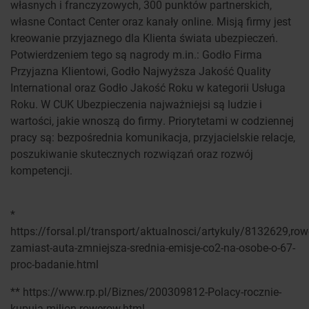
własnych i franczyzowych, 300 punktów partnerskich,
własne Contact Center oraz kanały online. Misją firmy jest
kreowanie przyjaznego dla Klienta świata ubezpieczeń.
Potwierdzeniem tego są nagrody m.in.: Godło Firma
Przyjazna Klientowi, Godło Najwyższa Jakość Quality
International oraz Godło Jakość Roku w kategorii Usługa
Roku. W CUK Ubezpieczenia najważniejsi są ludzie i
wartości, jakie wnoszą do firmy. Priorytetami w codziennej
pracy są: bezpośrednia komunikacja, przyjacielskie relacje,
poszukiwanie skutecznych rozwiązań oraz rozwój
kompetencji.
*
https://forsal.pl/transport/aktualnosci/artykuly/8132629,row
zamiast-auta-zmniejsza-srednia-emisje-co2-na-osobe-o-67-
proc-badanie.html
** https://www.rp.pl/Biznes/200309812-Polacy-rocznie-
kupuja-milion-rowerow.html