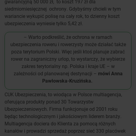
gwarancyjną 50 000 zł, to koszt 197 zł dla
siedmiomiesięcznej ochrony. Gdybyśmy chcieli w tym
wariancie wykupić polisę na cały rok, to dzienny koszt
ubezpieczenia wyniesie tylko 5,42 zł.
– Warto podkreślić, że ochrona w ramach
ubezpieczenia roweru i rowerzysty może działać także
poza terytorium Polski. Więc jeśli ktoś planuje zabrać
rower na zagraniczny urlop, to wystarczy, że wybierze
zakres terytorialny np. Polska i kraje UE – w
zależności od planowanej destynacji –
mówi Anna
Pawłowska-Kruzińska.
CUK Ubezpieczenia, to wiodąca w Polsce multiagencja,
oferująca produkty ponad 30 Towarzystw
Ubezpieczeniowych. Firma funkcjonuje od 2001 roku
będąc technologicznym i jakościowym liderem branży.
Multiagencja dociera do Klienta za pomocą różnych
kanałów i prowadzi sprzedaż poprzez sieć 330 placówek