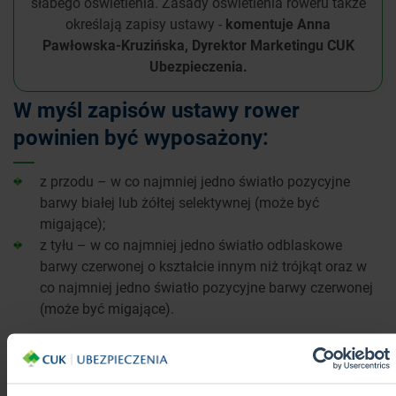
słabego oświetlenia. Zasady oświetlenia roweru także
określają zapisy ustawy -
komentuje Anna
Pawłowska-Kruzińska, Dyrektor Marketingu CUK
Ubezpieczenia.
W myśl zapisów ustawy rower
powinien być wyposażony:
z przodu – w co najmniej jedno światło pozycyjne
barwy białej lub żółtej selektywnej (może być
migające);
z tyłu – w co najmniej jedno światło odblaskowe
barwy czerwonej o kształcie innym niż trójkąt oraz w
co najmniej jedno światło pozycyjne barwy czerwonej
(może być migające).
Ubezpiecz się na wszelki wypadek
Jak wiemy, wypadki chodzą po ludziach, a okazja czyni