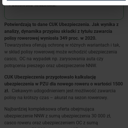
Pawłowska-Kruzińska.
Potwierdzają to dane CUK Ubezpieczenia. Jak wynika z
analizy, dynamika przypisu składki z tytułu zawarcia
polisy rowerowej wyniosła 349 proc. w 2020.
Towarzystwa oferują ochronę w różnych wariantach i tak,
w skład polisy rowerowej może wchodzić ubezpieczenia
casco, OC na wypadek np. zarysowania auta czy
potrącenia pieszego oraz ubezpieczenie NNW.
CUK Ubezpieczenia przygotowało kalkulację
ubezpieczenia w PZU dla nowego roweru o wartości 1500
zł.
Ciekawym udogodnieniem jest możliwość zawarcia
polisy na krótszy czas – akurat na sezon rowerowy.
Najbardziej kompleksowa oferta obejmująca
ubezpieczenie NNW z sumą ubezpieczenia 30 000 zł,
casco roweru oraz ubezpieczeniem OC z sumą