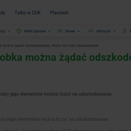
ady
Tylko w CUK
Placówki
róż
NNW szkolne
Rower
Motocykl
P
ka można żądać odszkodowania. Warto też mieć ubezpieczenie
robka można żądać odszkodo
zieży jego elementów można liczyć na odszkodowanie.
eży jego elementów można liczyć na odszkodowanie.