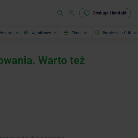
Obsługa i kontakt
ies i kot
Agrobiznes
Firma
Bezpieczni z CUK
wania. Warto też