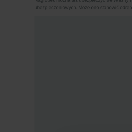
Nagrobek można też ubezpieczyć we własnym za
ubezpieczeniowych. Może ono stanowić odrębn