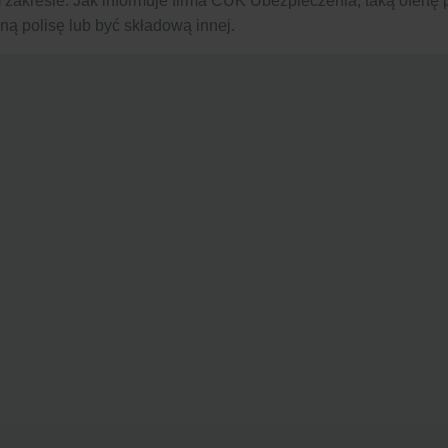
kresie. Jak informuje firma CUK Ubezpieczenia, taką ofertę p
ą polisę lub być składową innej.