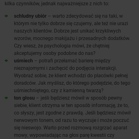
kilka czynników, jednak najważniejsze z nich to:
schludny ubiór
– warto zdecydować się na taki, w
którym nie tylko dobrze się czujemy, ale też nie urazi
naszych klientów. Dobrze jest unikać krzykliwych
wzorów, mocnego makijażu i przesadnych dodatków.
Czy wiesz, że psychologia mówi, że chętniej
akceptujemy osoby podobne do nas?
uśmiech
– potrafi przełamać barierę między
nieznajomymi i zachęcić do podjęcia interakcji.
Wyobraź sobie, że klient wchodzi do placówki pełnej
doradców. Jak myślisz, do którego podejdzie, do tego
uśmiechniętego, czy z kamienną twarzą?
ton głosu
– jeśli będziesz mówił w sposób pewny
siebie, klient otrzyma w ten sposób informację, że to,
co słyszy, jest zgodne z prawdą. Jeśli będziesz mówił
nerwowym tonem, od razu to wyczuje i może poczuć
się nieswojo. Warto przed rozmową rozgrzać aparat
mowy, wypowiadając na głos parę kwestii czy