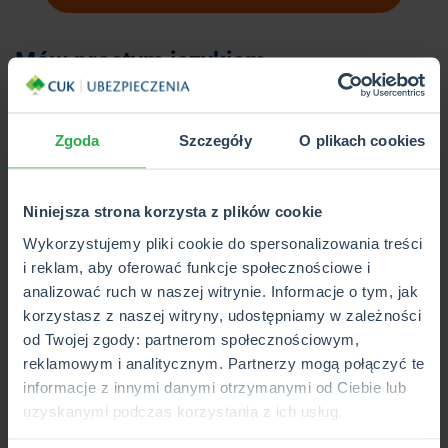
Mów prostym językiem
Tak, klient przychodzi do Ciebie, bo jesteś ekspertem w
dziedzinie ubezpieczeń. Ale on nim nie jest.
Zgoda
Szczegóły
O plikach cookies
Skomplikowane zwroty, terminy i definicje zawarte w
umowie ubezpieczeniowej czy OWU mogą wielu
przyprawić o zawrót głowy. Dlatego w rozmowie z klientem
Niniejsza strona korzysta z plików cookie
nie używaj trudnego języka,
branżowego żargonu.
Wykorzystujemy pliki cookie do spersonalizowania treści
Skomplikowane pojęcia
tłumacz prostym językiem,
by
i reklam, aby oferować funkcje społecznościowe i
mieć pewność, że klient wie, jak działa dana polisa. Unikaj
analizować ruch w naszej witrynie. Informacje o tym, jak
tzw. choroby oczywistości, czy „klątwy wiedzy”. Może Ci
korzystasz z naszej witryny, udostępniamy w zależności
się wydawać, że to, co dla Ciebie jest proste i zrozumiałe
od Twojej zgody: partnerom społecznościowym,
jest takie dla wszystkich.
reklamowym i analitycznym. Partnerzy mogą połączyć te
informacje z innymi danymi otrzymanymi od Ciebie lub
uzyskanymi podczas korzystania z ich usług.